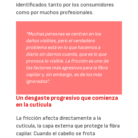
identificados tanto por los consumidores
como por muchos profesionales.
“Muchas personas se centran en los
daños visibles, pero el verdadero
problema está en lo que hacemos a
diario sin darnos cuenta, que es lo que
provoca lo visible. La fricción es uno de
los factores más agresivos para la fibra
capilar y, sin embargo, es de los más
ignorados”.
Un desgaste progresivo que comienza
en la cutícula
La fricción afecta directamente a la
cutícula, la capa externa que protege la fibra
capilar. Cuando el cabello se frota