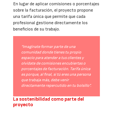
En lugar de aplicar comisiones o porcentajes
sobre la facturación, el proyecto propone
una tarifa única que permite que cada
profesional gestione directamente los
beneficios de su trabajo.
“Imagínate formar parte de una
comunidad donde tienes tu propio
espacio para atender a tus clientes y
olvídate de comisiones encubiertas o
porcentajes de facturación. Tarifa única
es porque, al final, si tú eres una persona
que trabaja más, debe venir
directamente repercutido en tu bolsillo”.
La sostenibilidad como parte del
proyecto