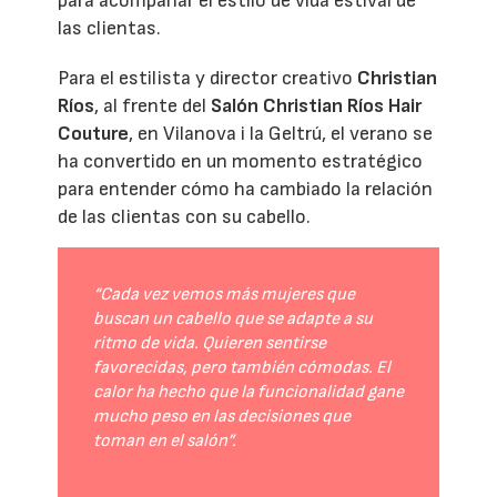
para acompañar el estilo de vida estival de
las clientas.
Para el estilista y director creativo
Christian
Ríos
, al frente del
Salón Christian Ríos Hair
Couture
, en Vilanova i la Geltrú, el verano se
ha convertido en un momento estratégico
para entender cómo ha cambiado la relación
de las clientas con su cabello.
“Cada vez vemos más mujeres que
buscan un cabello que se adapte a su
ritmo de vida. Quieren sentirse
favorecidas, pero también cómodas. El
calor ha hecho que la funcionalidad gane
mucho peso en las decisiones que
toman en el salón”.