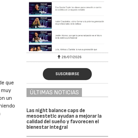
28/07/2026
SUSCRIBIRSE
de que
i muy
ÚLTIMAS NOTICIAS
con un
eniendo
Las night balance caps de
n
mesoestetic ayudan a mejorar la
calidad del sueño y favorecen el
bienestar integral