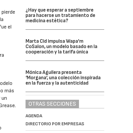
¿Hay que esperar a septiembre
 pierde
para hacerse un tratamiento de
la
medicina estética?
ue el
Marta Cid impulsa Wapa'm
CoSalon, un modelo basado en la
cooperación y la tarifa única
ra
Mónica Aguilera presenta
‘Morgana’, una colección inspirada
en la fuerza y la autenticidad
modelo
lgo más
r un
OTRAS SECCIONES
Grease.
AGENDA
DIRECTORIO POR EMPRESAS
o