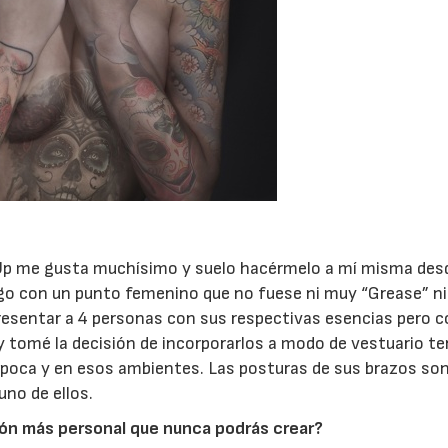
28/07/2026
30/07/2026
Pin Up me gusta muchísimo y suelo hacérmelo a mí misma des
algo con un punto femenino que no fuese ni muy “Grease” n
presentar a 4 personas con sus respectivas esencias pero 
y tomé la decisión de incorporarlos a modo de vestuario t
poca y en esos ambientes. Las posturas de sus brazos so
uno de ellos.
ión más personal que nunca podrás crear?