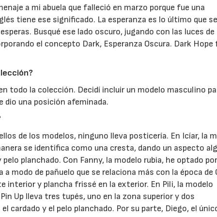
menaje a mi abuela que falleció en marzo porque fue una
lés tiene ese significado. La esperanza es lo último que se
esperas. Busqué ese lado oscuro, jugando con las luces de 
orporando el concepto Dark, Esperanza Oscura. Dark Hope f
olección?
en todo la colección. Decidí incluir un modelo masculino pa
le dio una posición afeminada.
?
ellos de los modelos, ninguno lleva posticería. En Icíar, la 
manera se identifica como una cresta, dando un aspecto a
y pelo planchado. Con Fanny, la modelo rubia, he optado po
a a modo de pañuelo que se relaciona más con la época de 
 interior y plancha frissé en la exterior. En Pili, la modelo
 Pin Up lleva tres tupés, uno en la zona superior y dos
l cardado y el pelo planchado. Por su parte, Diego, el únic