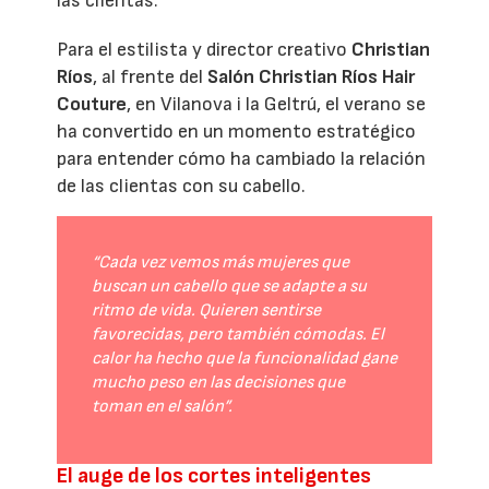
las clientas.
Para el estilista y director creativo
Christian
Ríos
, al frente del
Salón Christian Ríos Hair
Couture
, en Vilanova i la Geltrú, el verano se
ha convertido en un momento estratégico
para entender cómo ha cambiado la relación
de las clientas con su cabello.
“Cada vez vemos más mujeres que
buscan un cabello que se adapte a su
ritmo de vida. Quieren sentirse
favorecidas, pero también cómodas. El
calor ha hecho que la funcionalidad gane
mucho peso en las decisiones que
toman en el salón”.
El auge de los cortes inteligentes