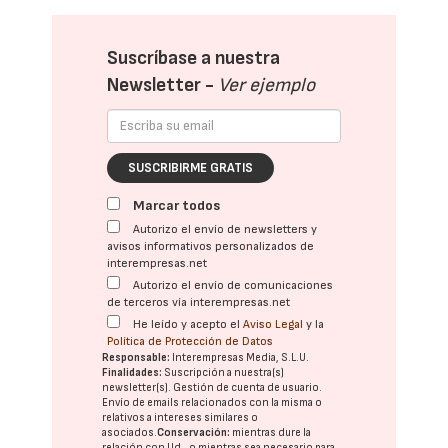
Suscríbase a nuestra
Newsletter -
Ver ejemplo
SUSCRIBIRME GRATIS
Marcar todos
Autorizo el envío de newsletters y
avisos informativos personalizados de
interempresas.net
Autorizo el envío de comunicaciones
de terceros vía interempresas.net
He leído y acepto el
Aviso Legal
y la
Política de Protección de Datos
Responsable:
Interempresas Media, S.L.U.
Finalidades:
Suscripción a nuestra(s)
newsletter(s). Gestión de cuenta de usuario.
Envío de emails relacionados con la misma o
relativos a intereses similares o
asociados.
Conservación:
mientras dure la
relación con Ud., o mientras sea necesario para