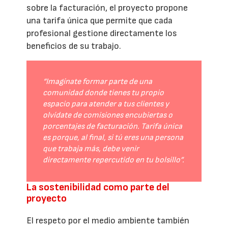
sobre la facturación, el proyecto propone
una tarifa única que permite que cada
profesional gestione directamente los
beneficios de su trabajo.
“Imagínate formar parte de una
comunidad donde tienes tu propio
espacio para atender a tus clientes y
olvídate de comisiones encubiertas o
porcentajes de facturación. Tarifa única
es porque, al final, si tú eres una persona
que trabaja más, debe venir
directamente repercutido en tu bolsillo”.
La sostenibilidad como parte del
proyecto
El respeto por el medio ambiente también