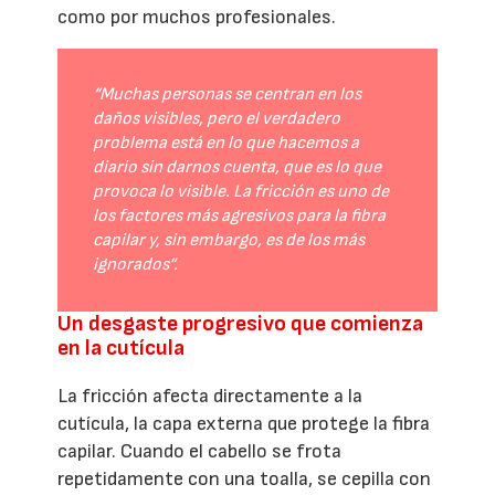
como por muchos profesionales.
“Muchas personas se centran en los
daños visibles, pero el verdadero
problema está en lo que hacemos a
diario sin darnos cuenta, que es lo que
provoca lo visible. La fricción es uno de
los factores más agresivos para la fibra
capilar y, sin embargo, es de los más
ignorados”.
Un desgaste progresivo que comienza
en la cutícula
La fricción afecta directamente a la
cutícula, la capa externa que protege la fibra
capilar. Cuando el cabello se frota
repetidamente con una toalla, se cepilla con