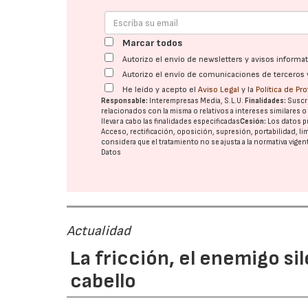
Marcar todos
Autorizo el envío de newsletters y avisos inform
Autorizo el envío de comunicaciones de terceros 
He leído y acepto el
Aviso Legal
y la
Política de Pr
Responsable:
Interempresas Media, S.L.U.
Finalidades:
Suscri
relacionados con la misma o relativos a intereses similares 
llevar a cabo las finalidades especificadas
Cesión:
Los datos p
Acceso, rectificación, oposición, supresión, portabilidad, l
considera que el tratamiento no se ajusta a la normativa vige
Datos
Actualidad
La fricción, el enemigo si
cabello