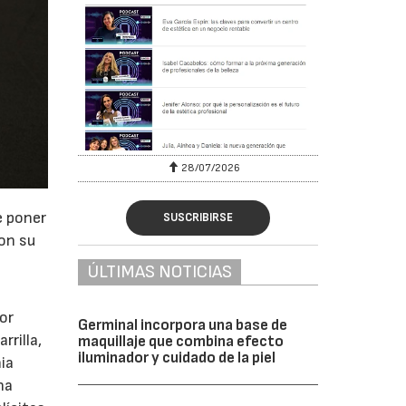
28/07/2026
e poner
SUSCRIBIRSE
con su
ÚLTIMAS NOTICIAS
or
Germinal incorpora una base de
rrilla,
maquillaje que combina efecto
iluminador y cuidado de la piel
nia
na