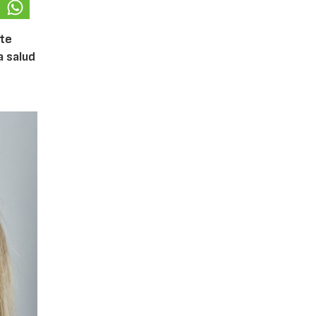
ste
a salud