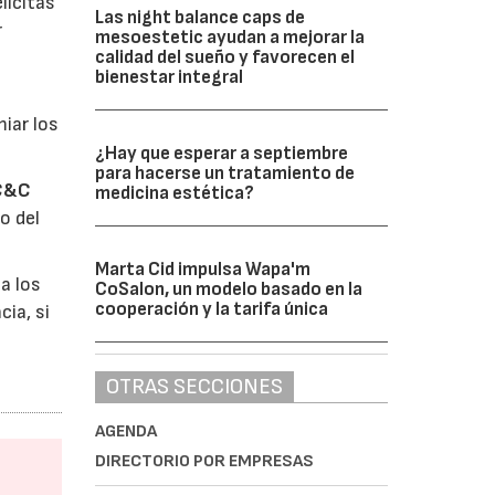
lícitas
Las night balance caps de
r
mesoestetic ayudan a mejorar la
calidad del sueño y favorecen el
y
bienestar integral
miar los
¿Hay que esperar a septiembre
para hacerse un tratamiento de
C&C
medicina estética?
o del
Marta Cid impulsa Wapa'm
a los
CoSalon, un modelo basado en la
cooperación y la tarifa única
ia, si
OTRAS SECCIONES
AGENDA
DIRECTORIO POR EMPRESAS