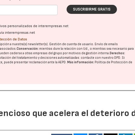
SUSCRIBIRME GRATIS
ativos personalizados de interempresas.net
vía interempresas.net
otección de Datos
pción a nuestra(s) newsletter(s). Gestión de cuenta de usuario. Envío de emails
o asociados.
Conservación:
mientras dure la relación con Ud., o mientras sea necesario para
ueden cederse a otras
empresas del grupo
por motivos de gestión interna.
Derechos:
imitación del tratatamiento y decisiones automatizadas:
contacte con nuestro DPD
. Si
nte, puede presentar reclamación ante la
AEPD
.
Más información:
Política de Protección de
lencioso que acelera el deterioro 