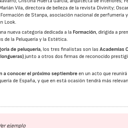
varro; Cristina Huerta García, arquitecta de interiores; Fe
arián Vila, directora de belleza de la revista Divinity; Osca
 Formación de Stanpa, asociación nacional de perfumería 
ón Look.
una nueva categoría dedicada a la
Formación
, dirigida a pre
 de la Peluquería y la Estética.
oría de peluquería
, los tres finalistas son las
Academias 
longueras)
junto a otros dos firmas de reconocido prestigi
n a conocer el próximo septiembre
en un acto que reunirá 
quería de España, y que en está ocasión tendrá más relevanc
Ver ejemplo