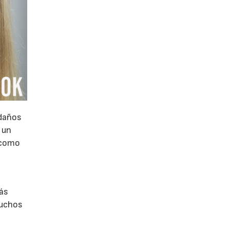
 daños
 un
o como
más
muchos