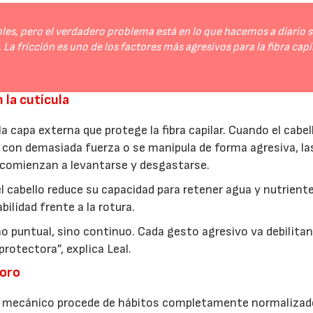
les, pero el verdadero problema está en lo que hacemos a diario s
 La fricción es uno de los factores más agresivos para la fibra capi
 la cutícula
la capa externa que protege la fibra capilar. Cuando el cabel
a con demasiada fuerza o se manipula de forma agresiva, la
comienzan a levantarse y desgastarse.
 el cabello reduce su capacidad para retener agua y nutrient
ilidad frente a la rotura.
ño puntual, sino continuo. Cada gesto agresivo va debilitan
protectora”, explica Leal.
ioro
ño mecánico procede de hábitos completamente normalizad