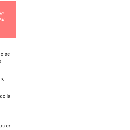
in
lar
lo se
s
es,
do la
os en