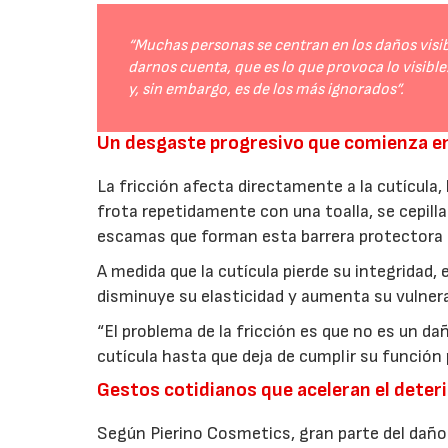
“Muchas personas se centran en los daños visib
darnos cuenta, que es lo que provoca lo visible.
y, sin embargo, es de los más ignorados”.
Un desgaste progresivo que comienza en
La fricción afecta directamente a la cutícula, 
frota repetidamente con una toalla, se cepill
escamas que forman esta barrera protectora 
A medida que la cutícula pierde su integridad,
disminuye su elasticidad y aumenta su vulnerab
“El problema de la fricción es que no es un da
cutícula hasta que deja de cumplir su función 
Gestos cotidianos que aceleran el deter
Según Pierino Cosmetics, gran parte del da