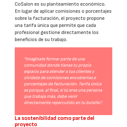
CoSalon es su planteamiento económico.
En lugar de aplicar comisiones o porcentajes
sobre la facturación, el proyecto propone
una tarifa única que permite que cada
profesional gestione directamente los
beneficios de su trabajo.
“Imagínate formar parte de una
comunidad donde tienes tu propio
espacio para atender a tus clientes y
olvídate de comisiones encubiertas o
porcentajes de facturación. Tarifa única
es porque, al final, si tú eres una persona
que trabaja más, debe venir
directamente repercutido en tu bolsillo”.
La sostenibilidad como parte del
proyecto