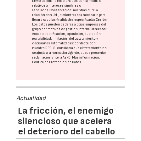
Envío de emails relacionados con la misma o
relativos a intereses similares o
asociados.
Conservación:
mientras dure la
relación con Ud., o mientras sea necesario para
llevar a cabo las finalidades especificadas
Cesión:
Los datos pueden cederse a otras
empresas del
grupo
por motivos de gestión interna.
Derechos:
Acceso, rectificación, oposición, supresión,
portabilidad, limitación del tratatamiento y
decisiones automatizadas:
contacte con
nuestro DPD
. Si considera que el tratamiento no
se ajusta a la normativa vigente, puede presentar
reclamación ante la
AEPD
.
Más información:
Política de Protección de Datos
Actualidad
La fricción, el enemigo
silencioso que acelera
el deterioro del cabello