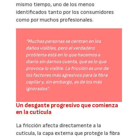
mismo tiempo, uno de los menos
identificados tanto por los consumidores
como por muchos profesionales.
“Muchas personas se centran en los
daños visibles, pero el verdadero
problema está en lo que hacemos a
diario sin darnos cuenta, que es lo que
provoca lo visible. La fricción es uno de
los factores más agresivos para la fibra
capilar y, sin embargo, es de los más
ignorados”.
Un desgaste progresivo que comienza
en la cutícula
La fricción afecta directamente a la
cutícula, la capa externa que protege la fibra