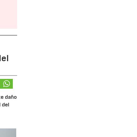
del
ste daño
 del