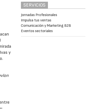
SERVICIOS
Jornadas Profesionales
Impulsa tus ventas
Comunicación y Marketing B2B
Eventos sectoriales
tacan
l
mirada
lvas y
o.
evlon
 entre
su