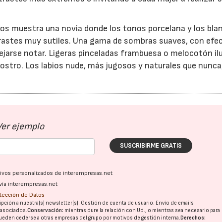
nos muestra una novia donde los tonos porcelana y los bla
ontrastes muy sutiles. Una gama de sombras suaves, con efe
ejarse notar. Ligeras pinceladas frambuesa o melocotón i
 rostro. Los labios nude, más jugosos y naturales que nunc
Ver ejemplo
SUSCRIBIRME GRATIS
ativos personalizados de interempresas.net
vía interempresas.net
otección de Datos
pción a nuestra(s) newsletter(s). Gestión de cuenta de usuario. Envío de emails
o asociados.
Conservación:
mientras dure la relación con Ud., o mientras sea necesario para
ueden cederse a otras
empresas del grupo
por motivos de gestión interna.
Derechos: