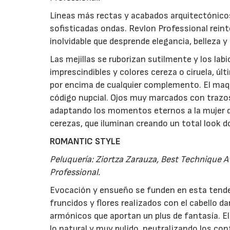
Líneas más rectas y acabados arquitectónicos
sofisticadas ondas. Revlon Professional reint
inolvidable que desprende elegancia, belleza y
Las mejillas se ruborizan sutilmente y los lab
imprescindibles y colores cereza o ciruela, úl
por encima de cualquier complemento. El maqu
código nupcial. Ojos muy marcados con trazos
adaptando los momentos eternos a la mujer de
cerezas, que iluminan creando un total look d
ROMANTIC STYLE
Peluquería: Ziortza Zarauza, Best Technique 
Professional.
Evocación y ensueño se funden en esta tende
fruncidos y flores realizados con el cabello 
armónicos que aportan un plus de fantasía. E
lo natural y muy pulido, neutralizando los co