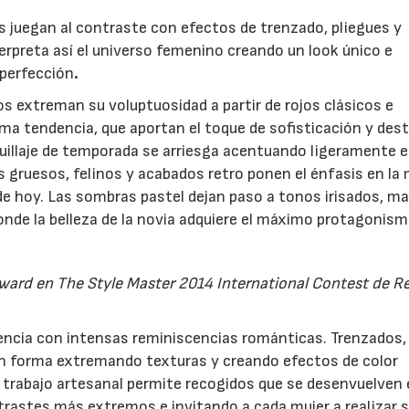
 juegan al contraste con efectos de trenzado, pliegues y
erpreta así el universo femenino creando un look único e
 perfección
.
ios extreman su voluptuosidad a partir de rojos clásicos e
tima tendencia, que aportan el toque de sofisticación y des
illaje de temporada se arriesga acentuando ligeramente e
 gruesos, felinos y acabados retro ponen el énfasis en la 
 hoy. Las sombras pastel dejan paso a tonos irisados, ma
onde la belleza de la novia adquiere el máximo protagonism
Award en The Style Master 2014 International Contest de R
ncia con intensas reminiscencias románticas. Trenzados,
dan forma extremando texturas y creando efectos de color
l trabajo artesanal permite recogidos que se desenvuelven
ntrastes más extremos e invitando a cada mujer a realizar 