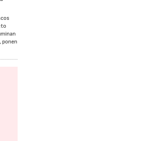
ncos
cto
luminan
a, ponen