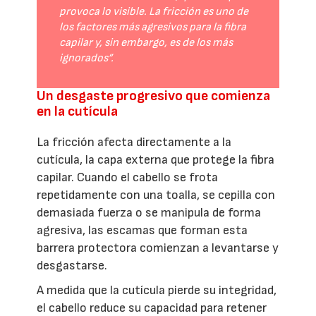
provoca lo visible. La fricción es uno de
los factores más agresivos para la fibra
capilar y, sin embargo, es de los más
ignorados”.
Un desgaste progresivo que comienza
en la cutícula
La fricción afecta directamente a la
cutícula, la capa externa que protege la fibra
capilar. Cuando el cabello se frota
repetidamente con una toalla, se cepilla con
demasiada fuerza o se manipula de forma
agresiva, las escamas que forman esta
barrera protectora comienzan a levantarse y
desgastarse.
A medida que la cutícula pierde su integridad,
el cabello reduce su capacidad para retener