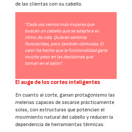
de las clientas con su cabello.
“Cada vez vemos más mujeres que
buscan un cabello que se adapte a su
ritmo de vida. Quieren sentirse
favorecidas, pero también cómodas. El
calor ha hecho que la funcionalidad gane
mucho peso en las decisiones que
toman en el salón”.
El auge de los cortes inteligentes
En cuanto al corte, ganan protagonismo las
melenas capaces de secarse prácticamente
solas, con estructuras que potencian el
movimiento natural del cabello y reducen la
dependencia de herramientas térmicas.