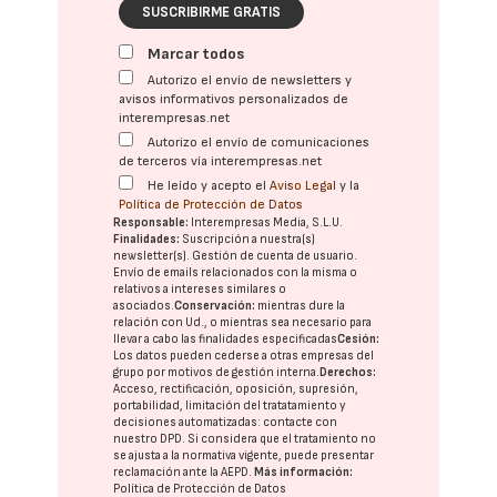
SUSCRIBIRME GRATIS
Marcar todos
Autorizo el envío de newsletters y
avisos informativos personalizados de
interempresas.net
Autorizo el envío de comunicaciones
de terceros vía interempresas.net
He leído y acepto el
Aviso Legal
y la
Política de Protección de Datos
Responsable:
Interempresas Media, S.L.U.
Finalidades:
Suscripción a nuestra(s)
newsletter(s). Gestión de cuenta de usuario.
Envío de emails relacionados con la misma o
relativos a intereses similares o
asociados.
Conservación:
mientras dure la
relación con Ud., o mientras sea necesario para
llevar a cabo las finalidades especificadas
Cesión:
Los datos pueden cederse a otras
empresas del
grupo
por motivos de gestión interna.
Derechos:
Acceso, rectificación, oposición, supresión,
portabilidad, limitación del tratatamiento y
decisiones automatizadas:
contacte con
nuestro DPD
. Si considera que el tratamiento no
se ajusta a la normativa vigente, puede presentar
reclamación ante la
AEPD
.
Más información:
Política de Protección de Datos