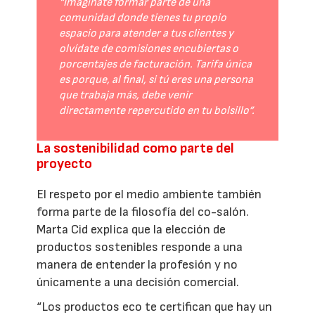
“Imagínate formar parte de una
comunidad donde tienes tu propio
espacio para atender a tus clientes y
olvídate de comisiones encubiertas o
porcentajes de facturación. Tarifa única
es porque, al final, si tú eres una persona
que trabaja más, debe venir
directamente repercutido en tu bolsillo”.
La sostenibilidad como parte del
proyecto
El respeto por el medio ambiente también
forma parte de la filosofía del co-salón.
Marta Cid explica que la elección de
productos sostenibles responde a una
manera de entender la profesión y no
únicamente a una decisión comercial.
“Los productos eco te certifican que hay un