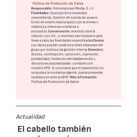
Política de Protección de Datos
Responsable:
Interempresas Media, S.L.U.
Finalidades:
Suscripción a nuestra(s)
newsletter(s). Gestión de cuenta de usuario.
Envío de emails relacionados con la misma o
relativos a intereses similares o
asociados.
Conservación:
mientras dure la
relación con Ud., o mientras sea necesario para
llevar a cabo las finalidades especificadas
Cesión:
Los datos pueden cederse a otras
empresas del
grupo
por motivos de gestión interna.
Derechos:
Acceso, rectificación, oposición, supresión,
portabilidad, limitación del tratatamiento y
decisiones automatizadas:
contacte con
nuestro DPD
. Si considera que el tratamiento no
se ajusta a la normativa vigente, puede presentar
reclamación ante la
AEPD
.
Más información:
Política de Protección de Datos
Actualidad
El cabello también