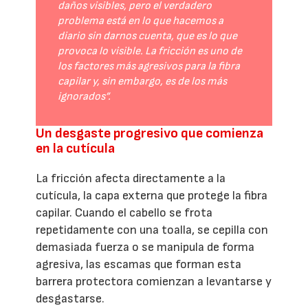
daños visibles, pero el verdadero
problema está en lo que hacemos a
diario sin darnos cuenta, que es lo que
provoca lo visible. La fricción es uno de
los factores más agresivos para la fibra
capilar y, sin embargo, es de los más
ignorados”.
Un desgaste progresivo que comienza
en la cutícula
La fricción afecta directamente a la
cutícula, la capa externa que protege la fibra
capilar. Cuando el cabello se frota
repetidamente con una toalla, se cepilla con
demasiada fuerza o se manipula de forma
agresiva, las escamas que forman esta
barrera protectora comienzan a levantarse y
desgastarse.