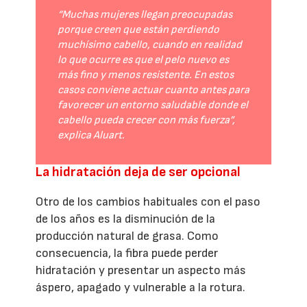
“Muchas mujeres llegan preocupadas
porque creen que están perdiendo
muchísimo cabello, cuando en realidad
lo que ocurre es que el pelo nuevo es
más fino y menos resistente. En estos
casos conviene actuar cuanto antes para
favorecer un entorno saludable donde el
cabello pueda crecer con más fuerza”,
explica Aluart.
La hidratación deja de ser opcional
Otro de los cambios habituales con el paso
de los años es la disminución de la
producción natural de grasa. Como
consecuencia, la fibra puede perder
hidratación y presentar un aspecto más
áspero, apagado y vulnerable a la rotura.