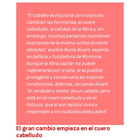
“El cabello evoluciona con nosotros.
Cambian las hormonas, el cuero
cabelludo, la calidad de la fibra y, sin
embargo, muchas personas mantienen
exactamente la misma rutina durante
décadas”, explica Nuria Aluart, experta
en belleza y fundadora de Mumona.
Aunque la fibra capilar no puede
regenerarse por sí sola, sí es posible
protegerla y conservarla en mejores
condiciones. Además, recuerda Aluart,
“el verdadero motor de un cabello sano
está en el cuero cabelludo y en el
folículo, que sí son tejidos vivos y
responden a los cuidados adecuados”.
El gran cambio empieza en el cuero
cabelludo