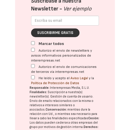
Suscríbase a nuestra
Newsletter -
Ver ejemplo
SUSCRIBIRME GRATIS
Marcar todos
Autorizo el envío de newsletters y
avisos informativos personalizados de
interempresas.net
Autorizo el envío de comunicaciones
de terceros vía interempresas.net
He leído y acepto el
Aviso Legal
y la
Política de Protección de Datos
Responsable:
Interempresas Media, S.L.U.
Finalidades:
Suscripción a nuestra(s)
newsletter(s). Gestión de cuenta de usuario.
Envío de emails relacionados con la misma o
relativos a intereses similares o
asociados.
Conservación:
mientras dure la
relación con Ud., o mientras sea necesario para
llevar a cabo las finalidades especificadas
Cesión:
Los datos pueden cederse a otras
empresas del
grupo
por motivos de gestión interna.
Derechos: