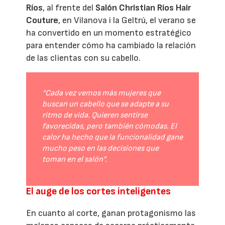
Ríos
, al frente del
Salón Christian Ríos Hair
Couture
, en Vilanova i la Geltrú, el verano se
ha convertido en un momento estratégico
para entender cómo ha cambiado la relación
de las clientas con su cabello.
“Cada vez vemos más mujeres que
buscan un cabello que se adapte a su
ritmo de vida. Quieren sentirse
favorecidas, pero también cómodas. El
calor ha hecho que la funcionalidad gane
mucho peso en las decisiones que
toman en el salón”.
El auge de los cortes inteligentes
En cuanto al corte, ganan protagonismo las