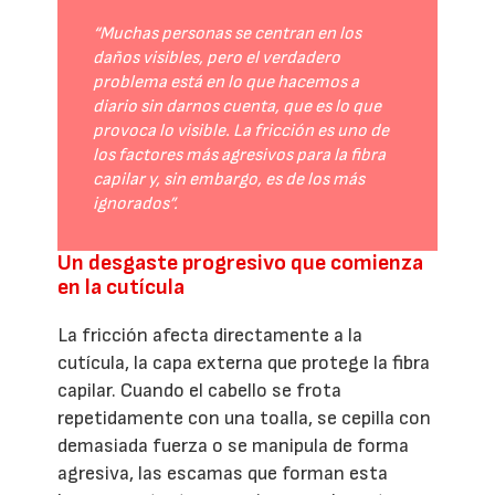
“Muchas personas se centran en los
daños visibles, pero el verdadero
problema está en lo que hacemos a
diario sin darnos cuenta, que es lo que
provoca lo visible. La fricción es uno de
los factores más agresivos para la fibra
capilar y, sin embargo, es de los más
ignorados”.
Un desgaste progresivo que comienza
en la cutícula
La fricción afecta directamente a la
cutícula, la capa externa que protege la fibra
capilar. Cuando el cabello se frota
repetidamente con una toalla, se cepilla con
demasiada fuerza o se manipula de forma
agresiva, las escamas que forman esta