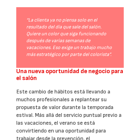
“La clienta ya no piensa solo en el
resultado del día que sale del salón.
Quiere un color que siga funcionando
después de varias semanas de
vacaciones. Eso exige un trabajo mucho
más estratégico por parte del colorista”.
Una nueva oportunidad de negocio para
el salón
Este cambio de hábitos está llevando a
muchos profesionales a replantear su
propuesta de valor durante la temporada
estival. Más allá del servicio puntual previo a
las vacaciones, el verano se está
convirtiendo en una oportunidad para
trabajar desde la prevención, el