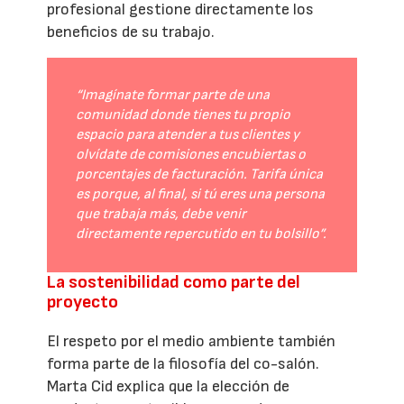
profesional gestione directamente los
beneficios de su trabajo.
“Imagínate formar parte de una
comunidad donde tienes tu propio
espacio para atender a tus clientes y
olvídate de comisiones encubiertas o
porcentajes de facturación. Tarifa única
es porque, al final, si tú eres una persona
que trabaja más, debe venir
directamente repercutido en tu bolsillo”.
La sostenibilidad como parte del
proyecto
El respeto por el medio ambiente también
forma parte de la filosofía del co-salón.
Marta Cid explica que la elección de