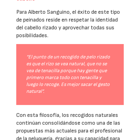
Para Alberto Sanguino, el éxito de este tipo
de peinados reside en respetar la identidad
del cabello rizado y aprovechar todas sus
posibilidades.
“El punto de un recogido de pelo rizado
es que el rizo se vea natural, que no se
vea de tenacilla porque hay gente que
primero marca todo con tenacilla y
luego lo recoge. Es mejor sacar el gesto
natural”.
Con esta filosofía, los recogidos naturales
continúan consolidándose como una de las
propuestas más actuales para el profesional
de la peluquería, gracias a su capacidad para