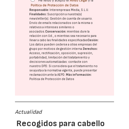
He leído y acepto el
Aviso Legal
y la
Política de Protección de Datos
Responsable:
Interempresas Media, S.L.U.
Finalidades:
Suscripción a nuestra(s)
newsletter(s). Gestión de cuenta de usuario.
Envío de emails relacionados con la misma o
relativos a intereses similares o
asociados.
Conservación:
mientras dure la
relación con Ud., o mientras sea necesario para
llevar a cabo las finalidades especificadas
Cesión:
Los datos pueden cederse a otras
empresas del
grupo
por motivos de gestión interna.
Derechos:
Acceso, rectificación, oposición, supresión,
portabilidad, limitación del tratatamiento y
decisiones automatizadas:
contacte con
nuestro DPD
. Si considera que el tratamiento no
se ajusta a la normativa vigente, puede presentar
reclamación ante la
AEPD
.
Más información:
Política de Protección de Datos
Actualidad
Recogidos para cabello