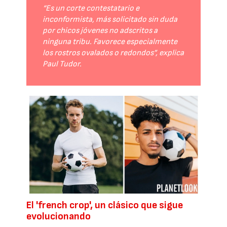
“Es un corte contestatario e
inconformista, más solicitado sin duda
por chicos jóvenes no adscritos a
ninguna tribu. Favorece especialmente
los rostros ovalados o redondos”, explica
Paul Tudor.
El 'french crop', un clásico que sigue
evolucionando