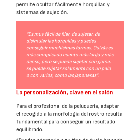
permite ocultar fácilmente horquillas y
sistemas de sujeción.
“Es muy fácil de fijar, de sujetar, de
disimular las horquillas y puedes
conseguir muchísimas formas. Quizás es
más complicado cuanto más largo y más
denso, pero se puede sujetar con goma,
se puede sujetar solamente con un palo
o con varios, como las japonesas”.
La personalización, clave en el salón
Para el profesional de la peluquería, adaptar
el recogido a la morfología del rostro resulta
fundamental para conseguir un resultado
equilibrado.