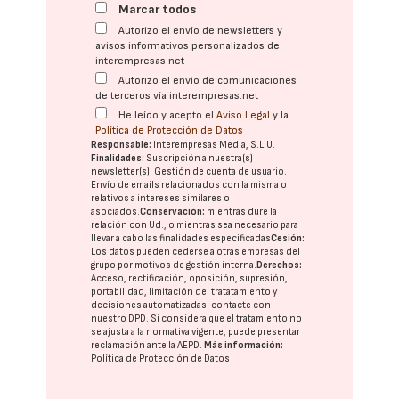
Marcar todos
Autorizo el envío de newsletters y
avisos informativos personalizados de
interempresas.net
Autorizo el envío de comunicaciones
de terceros vía interempresas.net
He leído y acepto el
Aviso Legal
y la
Política de Protección de Datos
Responsable:
Interempresas Media, S.L.U.
Finalidades:
Suscripción a nuestra(s)
newsletter(s). Gestión de cuenta de usuario.
Envío de emails relacionados con la misma o
relativos a intereses similares o
asociados.
Conservación:
mientras dure la
relación con Ud., o mientras sea necesario para
llevar a cabo las finalidades especificadas
Cesión:
Los datos pueden cederse a otras
empresas del
grupo
por motivos de gestión interna.
Derechos:
Acceso, rectificación, oposición, supresión,
portabilidad, limitación del tratatamiento y
decisiones automatizadas:
contacte con
nuestro DPD
. Si considera que el tratamiento no
se ajusta a la normativa vigente, puede presentar
reclamación ante la
AEPD
.
Más información:
Política de Protección de Datos