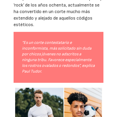
'rock' de los años ochenta, actualmente se
ha convertido en un corte mucho más
extendido y alejado de aquellos códigos
estéticos.
“Es un corte contestatario e
inconformista, más solicitado sin duda
por chicos jóvenes no adscritos a
ninguna tribu. Favorece especialmente
los rostros ovalados o redondos”, explica
Paul Tudor.