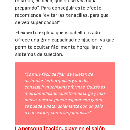
mismos, es decir, que no se vea nada
preparado”. Para conseguir este efecto,
recomienda “evitar las tenacillas, para que
se vea súper casual”.
El experto explica que el cabello rizado
ofrece una gran capacidad de fijación, ya que
permite ocultar fácilmente horquillas y
sistemas de sujeción.
“Es muy fácil de fijar, de sujetar, de
disimular las horquillas y puedes
conseguir muchísimas formas. Quizás es
más complicado cuanto más largo y más
denso, pero se puede sujetar con goma,
se puede sujetar solamente con un palo
o con varios, como las japonesas”.
La personalización, clave en el salón