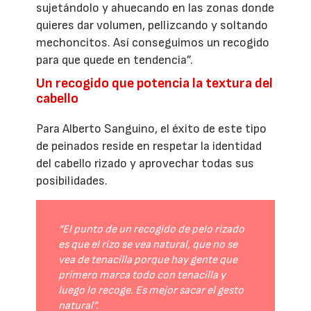
sujetándolo y ahuecando en las zonas donde
quieres dar volumen, pellizcando y soltando
mechoncitos. Así conseguimos un recogido
para que quede en tendencia”.
Un recogido que potencia la textura del
cabello
Para Alberto Sanguino, el éxito de este tipo
de peinados reside en respetar la identidad
del cabello rizado y aprovechar todas sus
posibilidades.
“El punto de un recogido de pelo rizado
es que el rizo se vea natural, que no se
vea de tenacilla porque hay gente que
primero marca todo con tenacilla y
luego lo recoge. Es mejor sacar el gesto
natural”.