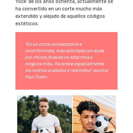
'rock' de los años ochenta, actualmente se
ha convertido en un corte mucho más
extendido y alejado de aquellos códigos
estéticos.
“Es un corte contestatario e
inconformista, más solicitado sin duda
por chicos jóvenes no adscritos a
ninguna tribu. Favorece especialmente
los rostros ovalados o redondos”, explica
Paul Tudor.