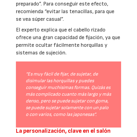
preparado”. Para conseguir este efecto,
recomienda “evitar las tenacillas, para que
se vea súper casual”.
El experto explica que el cabello rizado
ofrece una gran capacidad de fijación, ya que
permite ocultar fácilmente horquillas y
sistemas de sujeción.
“Es muy fácil de fijar, de sujetar, de
disimular las horquillas y puedes
conseguir muchísimas formas. Quizás es
más complicado cuanto más largo y más
denso, pero se puede sujetar con goma,
se puede sujetar solamente con un palo
o con varios, como las japonesas”.
La personalización, clave en el salón