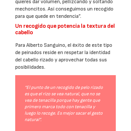
quieres dar volumen, pellizcando y soltando
mechoncitos. Así conseguimos un recogido
para que quede en tendencia”.
Un recogido que potencia la textura del
cabello
Para Alberto Sanguino, el éxito de este tipo
de peinados reside en respetar la identidad
del cabello rizado y aprovechar todas sus
posibilidades.
“El punto de un recogido de pelo rizado
es que el rizo se vea natural, que no se
vea de tenacilla porque hay gente que
primero marca todo con tenacilla y
luego lo recoge. Es mejor sacar el gesto
natural”.