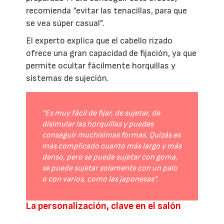
recomienda “evitar las tenacillas, para que
se vea súper casual”.
El experto explica que el cabello rizado
ofrece una gran capacidad de fijación, ya que
permite ocultar fácilmente horquillas y
sistemas de sujeción.
“Es muy fácil de fijar, de sujetar, de
disimular las horquillas y puedes
conseguir muchísimas formas. Quizás es
más complicado cuanto más largo y más
denso, pero se puede sujetar con goma,
se puede sujetar solamente con un palo
o con varios, como las japonesas”.
La personalización, clave en el salón