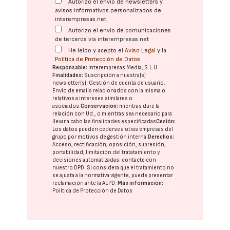
Autorizo el envío de newsletters y
avisos informativos personalizados de
interempresas.net
Autorizo el envío de comunicaciones
de terceros vía interempresas.net
He leído y acepto el
Aviso Legal
y la
Política de Protección de Datos
Responsable:
Interempresas Media, S.L.U.
Finalidades:
Suscripción a nuestra(s)
newsletter(s). Gestión de cuenta de usuario.
Envío de emails relacionados con la misma o
relativos a intereses similares o
asociados.
Conservación:
mientras dure la
relación con Ud., o mientras sea necesario para
llevar a cabo las finalidades especificadas
Cesión:
Los datos pueden cederse a otras
empresas del
grupo
por motivos de gestión interna.
Derechos:
Acceso, rectificación, oposición, supresión,
portabilidad, limitación del tratatamiento y
decisiones automatizadas:
contacte con
nuestro DPD
. Si considera que el tratamiento no
se ajusta a la normativa vigente, puede presentar
reclamación ante la
AEPD
.
Más información:
Política de Protección de Datos