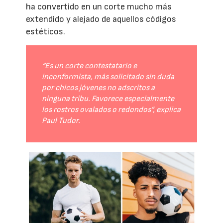
ha convertido en un corte mucho más
extendido y alejado de aquellos códigos
estéticos.
“Es un corte contestatario e
inconformista, más solicitado sin duda
por chicos jóvenes no adscritos a
ninguna tribu. Favorece especialmente
los rostros ovalados o redondos”, explica
Paul Tudor.