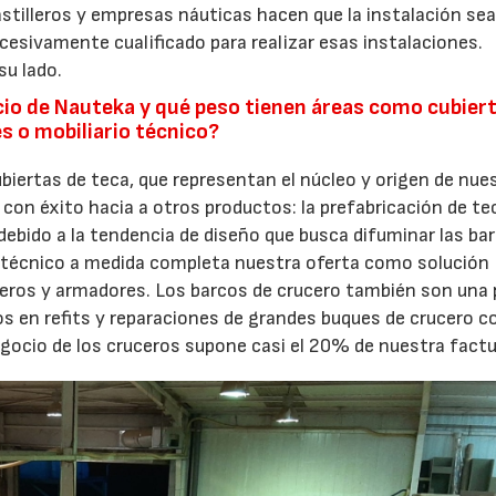
stilleros y empresas náuticas hacen que la instalación se
cesivamente cualificado para realizar esas instalaciones.
su lado.
ocio de Nauteka y qué peso tienen áreas como cubier
s o mobiliario técnico?
ubiertas de teca, que representan el núcleo y origen de nue
con éxito hacia a otros productos: la prefabricación de t
ebido a la tendencia de diseño que busca difuminar las bar
ior técnico a medida completa nuestra oferta como solución
illeros y armadores. Los barcos de crucero también son una
s en refits y reparaciones de grandes buques de crucero c
egocio de los cruceros supone casi el 20% de nuestra factu