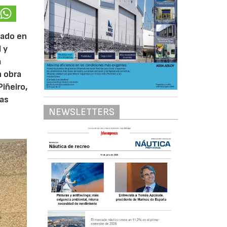
zado en
 y
a
n obra
iñeiro,
las
NEWSLETTERS