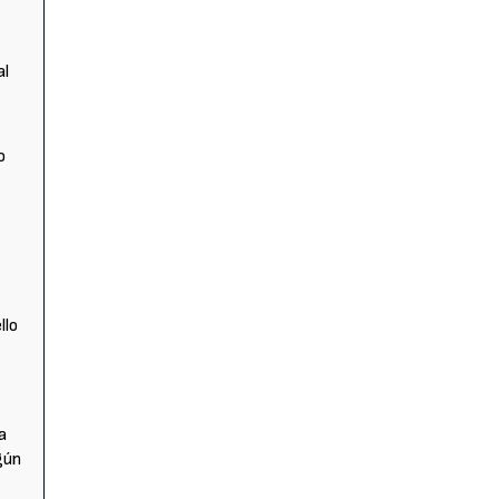
al
o
llo
a
ngún