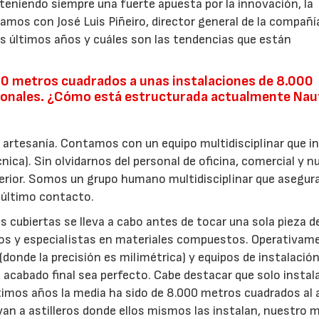
nteniendo siempre una fuerte apuesta por la innovación, la
samos con José Luis Piñeiro, director general de la compañí
 últimos años y cuáles son las tendencias que están
50 metros cuadrados a unas instalaciones de 8.000
ionales. ¿Cómo está estructurada actualmente Nau
y artesanía. Contamos con un equipo multidisciplinar que i
nica). Sin olvidarnos del personal de oficina, comercial y 
terior. Somos un grupo humano multidisciplinar que asegur
 último contacto.
 cubiertas se lleva a cabo antes de tocar una sola pieza d
ros y especialistas en materiales compuestos. Operativam
donde la precisión es milimétrica) y equipos de instalació
 acabado final sea perfecto. Cabe destacar que solo insta
timos años la media ha sido de 8.000 metros cuadrados al 
van a astilleros donde ellos mismos las instalan, nuestro