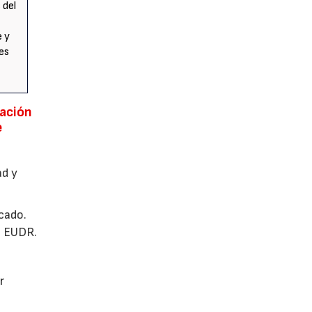
 del
e y
es
lación
e
ad y
cado.
la EUDR.
r