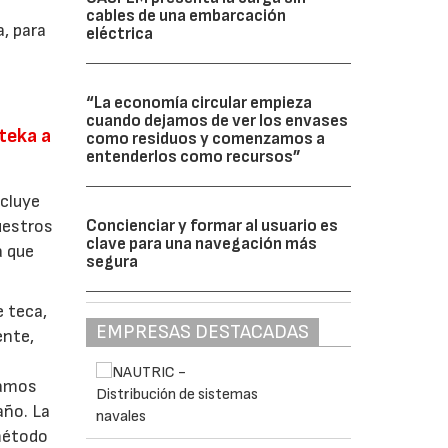
cables de una embarcación
a, para
eléctrica
“La economía circular empieza
cuando dejamos de ver los envases
teka a
como residuos y comenzamos a
entenderlos como recursos”
ncluye
nuestros
Concienciar y formar al usuario es
clave para una navegación más
a que
segura
e teca,
EMPRESAS DESTACADAS
ente,
n
lamos
año. La
 método