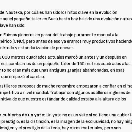
 de Nauteka, por cuáles han sido los hitos clave en la evolución
de aquel pequeño taller en Bueu hasta hoy ha sido una evolución natur
lave han sido:
n:
Fuimos pioneros en pasar del trabajo puramente manual a la
 numérico (CNC), pero antes de eso ya éramos muy productivos haciend
 método y estandarización de procesos.
s 8.000 metros cuadrados actuales marcó un antes y un después en
0 nos cambiamos de un pequeño taller de 150 metros cuadrados a las
ento no eran más que unas antiguas granjas abandonadas, en esas
 que empezó el cambio.
astilleros europeos de mucho renombre empezaron a confiar en el ‘se
petitiva a nivel mundial. Trabajar con algunos astilleros ingleses de
nitiva de que nuestro estándar de calidad estaba a la altura de los
la cubierta de un yate:
Un yate no es un yate si no tiene una cubiert
l prestigio, es la distinción, es la imagen de la exclusividad, no hay ni
a imagen y el prestigio de la teca, hay otros materiales, pero son