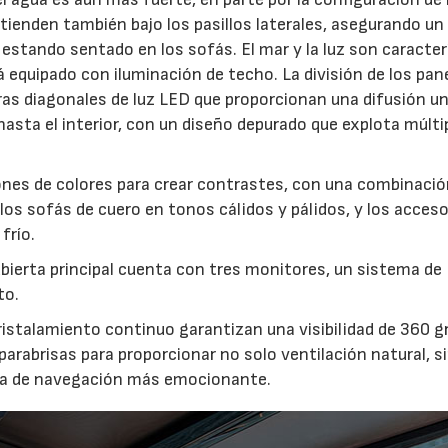
xtienden también bajo los pasillos laterales, asegurando un
 estando sentado en los sofás. El mar y la luz son caracter
á equipado con iluminación de techo. La división de los pan
tiras diagonales de luz LED que proporcionan una difusión u
r hasta el interior, con un diseño depurado que explota múlti
ones de colores para crear contrastes, con una combinaci
os sofás de cuero en tonos cálidos y pálidos, y los acceso
frío.
ubierta principal cuenta con tres monitores, un sistema de
to.
ristalamiento continuo garantizan una visibilidad de 360 g
parabrisas para proporcionar no solo ventilación natural, s
ncia de navegación más emocionante.