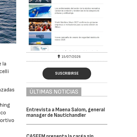
2026
29/07/2026
 la
celli
SUSCRIBIRSE
anzadas
ÚLTIMAS NOTICIAS
shing
Entrevista a Maena Salom, general
ico
manager de Nautichandler
portivo
CASFEM presenta la carga sin