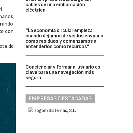
cables de una embarcación
l
eléctrica
amanos,
orando
“La economía circular empieza
to con
cuando dejamos de ver los envases
como residuos y comenzamos a
leta de
entenderlos como recursos”
Concienciar y formar al usuario es
clave para una navegación más
segura
EMPRESAS DESTACADAS