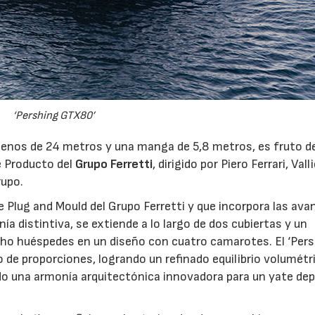
‘Pershing GTX80’
29/07/2026
15/07/
enos de 24 metros y una manga de 5,8 metros, es fruto de
e Producto del
Grupo Ferretti
, dirigido por Piero Ferrari, Valli
rupo.
e Plug and Mould del Grupo Ferretti y que incorpora las av
a distintiva, se extiende a lo largo de dos cubiertas y un
o huéspedes en un diseño con cuatro camarotes. El ‘Per
 de proporciones, logrando un refinado equilibrio volumétr
ndo una armonía arquitectónica innovadora para un yate de