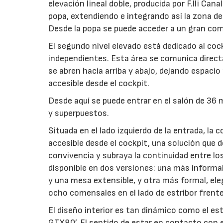
elevación lineal doble, producida por F.lli Ca
popa, extendiendo e integrando así la zona de
Desde la popa se puede acceder a un gran co
El segundo nivel elevado está dedicado al coc
independientes. Esta área se comunica direct
se abren hacia arriba y abajo, dejando espacio
accesible desde el cockpit.
Desde aquí se puede entrar en el salón de 36 
y superpuestos.
Situada en el lado izquierdo de la entrada, la
accesible desde el cockpit, una solución que 
convivencia y subraya la continuidad entre los 
disponible en dos versiones: una más informal
y una mesa extensible, y otra más formal, el
ocho comensales en el lado de estribor frente 
El diseño interior es tan dinámico como el est
GTX80’. El sentido de estar en contacto con e