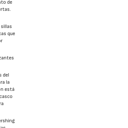
nto de
rtas.
sillas
cas que
or
izantes
s del
ra la
ón está
 casco
ra
ershing
las