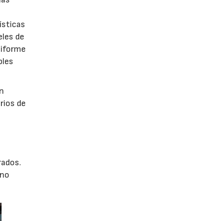
ísticas
eles de
niforme
ples
ón
rios de
rados.
ino