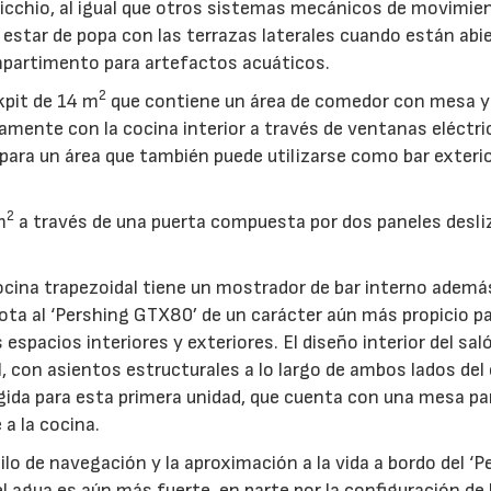
nalicchio, al igual que otros sistemas mecánicos de movimie
 estar de popa con las terrazas laterales cuando están abie
mpartimento para artefactos acuáticos.
2
kpit de 14 m
que contiene un área de comedor con mesa y 
amente con la cocina interior a través de ventanas eléctri
 para un área que también puede utilizarse como bar exteri
2
m
a través de una puerta compuesta por dos paneles desl
 cocina trapezoidal tiene un mostrador de bar interno ademá
dota al ‘Pershing GTX80’ de un carácter aún más propicio pa
espacios interiores y exteriores. El diseño interior del sal
, con asientos estructurales a lo largo de ambos lados del
egida para esta primera unidad, que cuenta con una mesa pa
a la cocina.
ilo de navegación y la aproximación a la vida a bordo del ‘P
l agua es aún más fuerte, en parte por la configuración de 