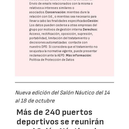
Envío de emails relacionados con la misma o
relativos a intereses similares o
asociados.
Conservación:
mientras dure la
relación con Ud., o mientras sea necesario para
llevar a cabo las finalidades especificadas
Cesión:
Los datos pueden cederse a otras
empresas del
grupo
por motivos de gestión interna.
Derechos:
Acceso, rectificación, oposición, supresión,
portabilidad, limitación del tratatamiento y
decisiones automatizadas:
contacte con
nuestro DPD
. Si considera que el tratamiento no
se ajusta a la normativa vigente, puede presentar
reclamación ante la
AEPD
.
Más información:
Política de Protección de Datos
Nueva edición del Salón Náutico del 14
al 18 de octubre
Más de 240 puertos
deportivos se reunirán