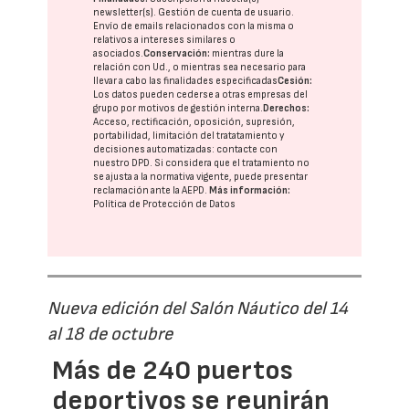
newsletter(s). Gestión de cuenta de usuario.
Envío de emails relacionados con la misma o
relativos a intereses similares o
asociados.
Conservación:
mientras dure la
relación con Ud., o mientras sea necesario para
llevar a cabo las finalidades especificadas
Cesión:
Los datos pueden cederse a otras
empresas del
grupo
por motivos de gestión interna.
Derechos:
Acceso, rectificación, oposición, supresión,
portabilidad, limitación del tratatamiento y
decisiones automatizadas:
contacte con
nuestro DPD
. Si considera que el tratamiento no
se ajusta a la normativa vigente, puede presentar
reclamación ante la
AEPD
.
Más información:
Política de Protección de Datos
Nueva edición del Salón Náutico del 14
al 18 de octubre
Más de 240 puertos
deportivos se reunirán