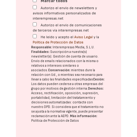
Marcar todos
Autorizo el envío de newsletters y
avisos informativos personalizados de
interempresas.net
Autorizo el envío de comunicaciones
de terceros vía interempresas.net
He leído y acepto el
Aviso Legal
y la
Política de Protección de Datos
Responsable:
Interempresas Media, S.L.U.
Finalidades:
Suscripción a nuestra(s)
newsletter(s). Gestión de cuenta de usuario.
Envío de emails relacionados con la misma o
relativos a intereses similares o
asociados.
Conservación:
mientras dure la
relación con Ud., o mientras sea necesario para
llevar a cabo las finalidades especificadas
Cesión:
Los datos pueden cederse a otras
empresas del
grupo
por motivos de gestión interna.
Derechos:
Acceso, rectificación, oposición, supresión,
portabilidad, limitación del tratatamiento y
decisiones automatizadas:
contacte con
nuestro DPD
. Si considera que el tratamiento no
se ajusta a la normativa vigente, puede presentar
reclamación ante la
AEPD
.
Más información:
Política de Protección de Datos