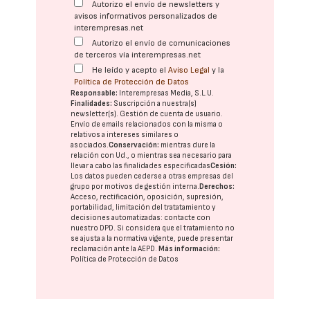
Autorizo el envío de newsletters y
avisos informativos personalizados de
interempresas.net
Autorizo el envío de comunicaciones
de terceros vía interempresas.net
He leído y acepto el
Aviso Legal
y la
Política de Protección de Datos
Responsable:
Interempresas Media, S.L.U.
Finalidades:
Suscripción a nuestra(s)
newsletter(s). Gestión de cuenta de usuario.
Envío de emails relacionados con la misma o
relativos a intereses similares o
asociados.
Conservación:
mientras dure la
relación con Ud., o mientras sea necesario para
llevar a cabo las finalidades especificadas
Cesión:
Los datos pueden cederse a otras
empresas del
grupo
por motivos de gestión interna.
Derechos:
Acceso, rectificación, oposición, supresión,
portabilidad, limitación del tratatamiento y
decisiones automatizadas:
contacte con
nuestro DPD
. Si considera que el tratamiento no
se ajusta a la normativa vigente, puede presentar
reclamación ante la
AEPD
.
Más información:
Política de Protección de Datos