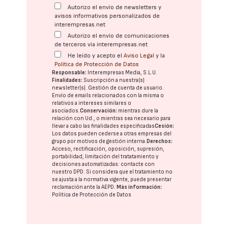
Autorizo el envío de newsletters y
avisos informativos personalizados de
interempresas.net
Autorizo el envío de comunicaciones
de terceros vía interempresas.net
He leído y acepto el
Aviso Legal
y la
Política de Protección de Datos
Responsable:
Interempresas Media, S.L.U.
Finalidades:
Suscripción a nuestra(s)
newsletter(s). Gestión de cuenta de usuario.
Envío de emails relacionados con la misma o
relativos a intereses similares o
asociados.
Conservación:
mientras dure la
relación con Ud., o mientras sea necesario para
llevar a cabo las finalidades especificadas
Cesión:
Los datos pueden cederse a otras
empresas del
grupo
por motivos de gestión interna.
Derechos:
Acceso, rectificación, oposición, supresión,
portabilidad, limitación del tratatamiento y
decisiones automatizadas:
contacte con
nuestro DPD
. Si considera que el tratamiento no
se ajusta a la normativa vigente, puede presentar
reclamación ante la
AEPD
.
Más información:
Política de Protección de Datos