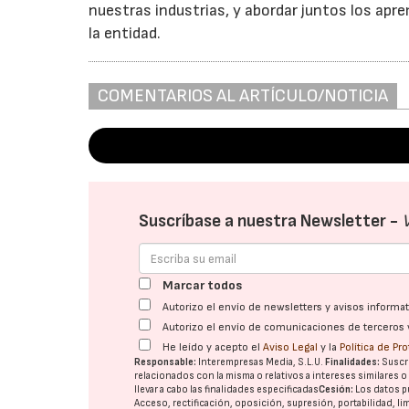
nuestras industrias, y abordar juntos los apr
la entidad.
COMENTARIOS AL ARTÍCULO/NOTICIA
Suscríbase a nuestra Newsletter -
Marcar todos
Autorizo el envío de newsletters y avisos inform
Autorizo el envío de comunicaciones de terceros 
He leído y acepto el
Aviso Legal
y la
Política de Pr
Responsable:
Interempresas Media, S.L.U.
Finalidades:
Suscri
relacionados con la misma o relativos a intereses similares 
llevar a cabo las finalidades especificadas
Cesión:
Los datos p
Acceso, rectificación, oposición, supresión, portabilidad, l