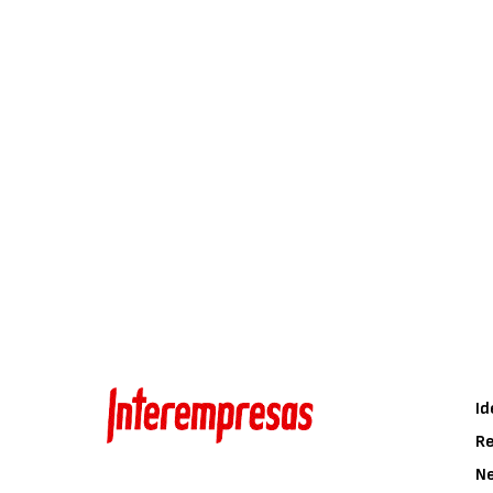
Id
Re
N