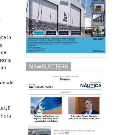
s
te la
na
 del
mos a
NEWSLETTERS
tán
 desde
la UE
ahora
a