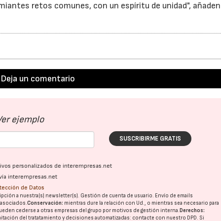
emiantes retos comunes, con un espíritu de unidad", añade
Deja un comentario
15/07/2026
29/07/2026
Ver ejemplo
SUSCRIBIRME GRATIS
ativos personalizados de interempresas.net
vía interempresas.net
otección de Datos
pción a nuestra(s) newsletter(s). Gestión de cuenta de usuario. Envío de emails
o asociados.
Conservación:
mientras dure la relación con Ud., o mientras sea necesario para
ueden cederse a otras
empresas del grupo
por motivos de gestión interna.
Derechos:
imitación del tratatamiento y decisiones automatizadas:
contacte con nuestro DPD
. Si