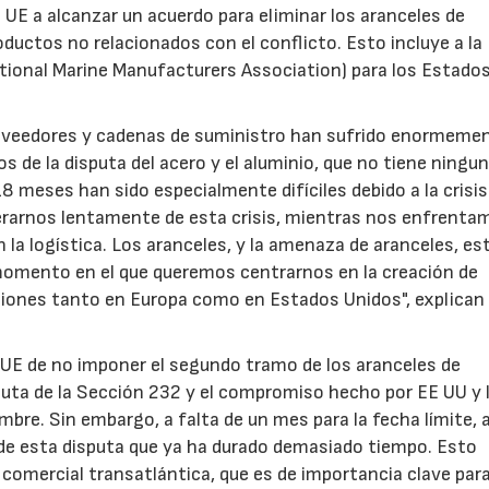
a UE a alcanzar un acuerdo para eliminar los aranceles de
ductos no relacionados con el conflicto. Esto incluye a la
tional Marine Manufacturers Association) para los Estado
roveedores y cadenas de suministro han sufrido enormemen
 de la disputa del acero y el aluminio, que no tiene ningu
8 meses han sido especialmente difíciles debido a la crisis
arnos lentamente de esta crisis, mientras nos enfrenta
 la logística. Los aranceles, y la amenaza de aranceles, es
omento en el que queremos centrarnos en la creación de
ersiones tanto en Europa como en Estados Unidos", explican
 UE de no imponer el segundo tramo de los aranceles de
disputa de la Sección 232 y el compromiso hecho por EE UU y 
mbre. Sin embargo, a falta de un mes para la fecha límite, 
e esta disputa que ya ha durado demasiado tiempo. Esto
ón comercial transatlántica, que es de importancia clave par