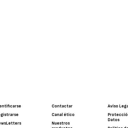
entificarse
Contactar
Aviso Leg
gistrarse
Canal ético
Protecció
Datos
ewsLetters
Nuestros