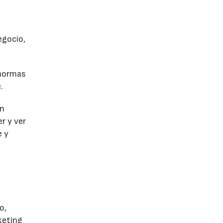
egocio,
 normas
.
un
r y ver
e y
o,
keting