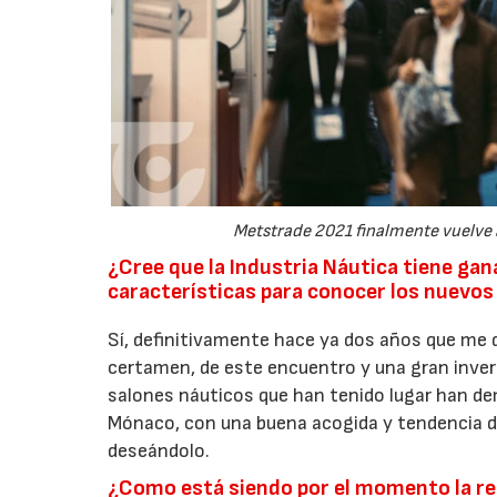
Metstrade 2021 finalmente vuelve a
¿Cree que la Industria Náutica tiene gan
características para conocer los nuevo
Sí, definitivamente hace ya dos años que me
certamen, de este encuentro y una gran inver
salones náuticos que han tenido lugar han d
Mónaco, con una buena acogida y tendencia de
deseándolo.
¿Como está siendo por el momento la re