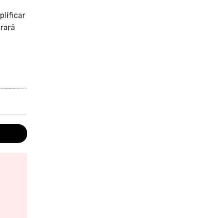
lificar
rará