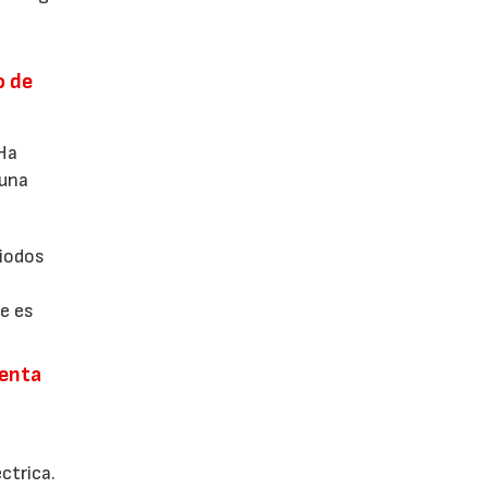
o de
 Ha
 una
riodos
e es
renta
ctrica.