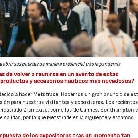
 abrir sus puertas de manera presencial tras la pandemia
as de volver a reunirse en un evento de estas
s productos y accesorios náuticos más novedosos?
 dedico a hacer Metstrade. Hacemos un gran anuncio de es
sión para nuestros visitantes y expositores. Los reciente
emostrado gran éxito, como los de Cannes, Southampton 
 calidad, por lo que Metstrade es la siguiente y estamos
spuesta de los expositores tras un momento tan