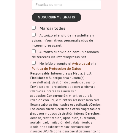
SUSCRIBIRME GRATIS
Marcar todos
Autorizo el envío de newsletters y
avisos informativos personalizados de
interempresas.net
Autorizo el envío de comunicaciones
de terceros vía interempresas.net
He leído y acepto el
Aviso Legal
y la
Política de Protección de Datos
Responsable:
Interempresas Media, S.L.U.
Finalidades:
Suscripción a nuestra(s)
newsletter(s). Gestión de cuenta de usuario.
Envío de emails relacionados con la misma o
relativos a intereses similares o
asociados.
Conservación:
mientras dure la
relación con Ud., o mientras sea necesario para
llevar a cabo las finalidades especificadas
Cesión:
Los datos pueden cederse a otras
empresas del
grupo
por motivos de gestión interna.
Derechos:
Acceso, rectificación, oposición, supresión,
portabilidad, limitación del tratatamiento y
decisiones automatizadas:
contacte con
nuestro DPD
. Si considera que el tratamiento no