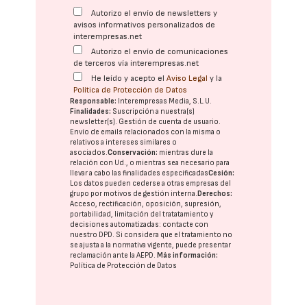
Autorizo el envío de newsletters y
avisos informativos personalizados de
interempresas.net
Autorizo el envío de comunicaciones
de terceros vía interempresas.net
He leído y acepto el
Aviso Legal
y la
Política de Protección de Datos
Responsable:
Interempresas Media, S.L.U.
Finalidades:
Suscripción a nuestra(s)
newsletter(s). Gestión de cuenta de usuario.
Envío de emails relacionados con la misma o
relativos a intereses similares o
asociados.
Conservación:
mientras dure la
relación con Ud., o mientras sea necesario para
llevar a cabo las finalidades especificadas
Cesión:
Los datos pueden cederse a otras
empresas del
grupo
por motivos de gestión interna.
Derechos:
Acceso, rectificación, oposición, supresión,
portabilidad, limitación del tratatamiento y
decisiones automatizadas:
contacte con
nuestro DPD
. Si considera que el tratamiento no
se ajusta a la normativa vigente, puede presentar
reclamación ante la
AEPD
.
Más información:
Política de Protección de Datos