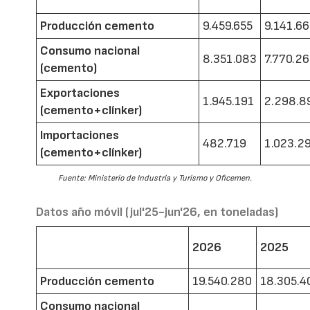
Producción cemento
9.459.655
9.141.6
Consumo nacional
8.351.083
7.770.2
(cemento)
Exportaciones
1.945.191
2.298.8
(cemento+clínker)
Importaciones
482.719
1.023.2
(cemento+clínker)
Fuente: Ministerio de Industria y Turismo y Oficemen.
Datos año móvil (jul'25-jun'26, en toneladas)
2026
2025
Producción cemento
19.540.280
18.305.4
Consumo nacional