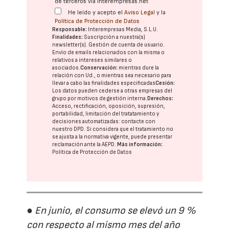
de terceros vía interempresas.net
He leído y acepto el
Aviso Legal
y la
Política de Protección de Datos
Responsable:
Interempresas Media, S.L.U.
Finalidades:
Suscripción a nuestra(s)
newsletter(s). Gestión de cuenta de usuario.
Envío de emails relacionados con la misma o
relativos a intereses similares o
asociados.
Conservación:
mientras dure la
relación con Ud., o mientras sea necesario para
llevar a cabo las finalidades especificadas
Cesión:
Los datos pueden cederse a otras
empresas del
grupo
por motivos de gestión interna.
Derechos:
Acceso, rectificación, oposición, supresión,
portabilidad, limitación del tratatamiento y
decisiones automatizadas:
contacte con
nuestro DPD
. Si considera que el tratamiento no
se ajusta a la normativa vigente, puede presentar
reclamación ante la
AEPD
.
Más información:
Política de Protección de Datos
● En junio, el consumo se elevó un 9 %
con respecto al mismo mes del año