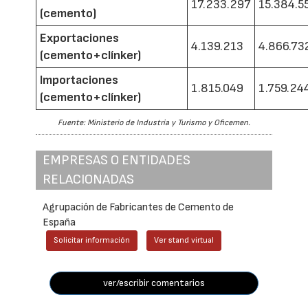
17.233.297
15.384.5
(cemento)
Exportaciones
4.139.213
4.866.73
(cemento+clínker)
Importaciones
1.815.049
1.759.24
(cemento+clínker)
Fuente: Ministerio de Industria y Turismo y Oficemen.
EMPRESAS O ENTIDADES
RELACIONADAS
Agrupación de Fabricantes de Cemento de
España
Solicitar información
Ver stand virtual
ver/escribir comentarios