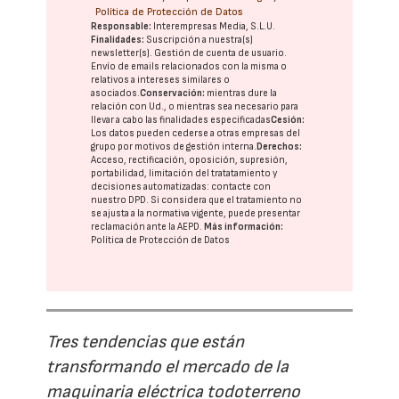
Política de Protección de Datos
Responsable:
Interempresas Media, S.L.U.
Finalidades:
Suscripción a nuestra(s)
newsletter(s). Gestión de cuenta de usuario.
Envío de emails relacionados con la misma o
relativos a intereses similares o
asociados.
Conservación:
mientras dure la
relación con Ud., o mientras sea necesario para
llevar a cabo las finalidades especificadas
Cesión:
Los datos pueden cederse a otras
empresas del
grupo
por motivos de gestión interna.
Derechos:
Acceso, rectificación, oposición, supresión,
portabilidad, limitación del tratatamiento y
decisiones automatizadas:
contacte con
nuestro DPD
. Si considera que el tratamiento no
se ajusta a la normativa vigente, puede presentar
reclamación ante la
AEPD
.
Más información:
Política de Protección de Datos
Tres tendencias que están
transformando el mercado de la
maquinaria eléctrica todoterreno