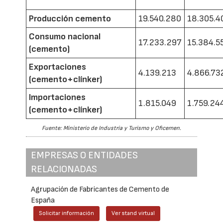
Producción cemento
19.540.280
18.305.4
Consumo nacional
17.233.297
15.384.5
(cemento)
Exportaciones
4.139.213
4.866.73
(cemento+clínker)
Importaciones
1.815.049
1.759.24
(cemento+clínker)
Fuente: Ministerio de Industria y Turismo y Oficemen.
EMPRESAS O ENTIDADES
RELACIONADAS
Agrupación de Fabricantes de Cemento de
España
Solicitar información
Ver stand virtual