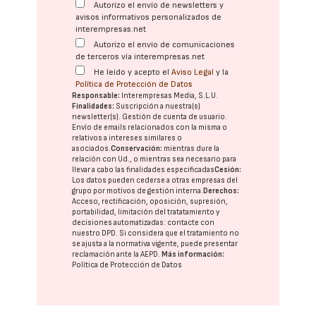
Autorizo el envío de newsletters y
avisos informativos personalizados de
interempresas.net
Autorizo el envío de comunicaciones
de terceros vía interempresas.net
He leído y acepto el
Aviso Legal
y la
Política de Protección de Datos
Responsable:
Interempresas Media, S.L.U.
Finalidades:
Suscripción a nuestra(s)
newsletter(s). Gestión de cuenta de usuario.
Envío de emails relacionados con la misma o
relativos a intereses similares o
asociados.
Conservación:
mientras dure la
relación con Ud., o mientras sea necesario para
llevar a cabo las finalidades especificadas
Cesión:
Los datos pueden cederse a otras
empresas del
grupo
por motivos de gestión interna.
Derechos:
Acceso, rectificación, oposición, supresión,
portabilidad, limitación del tratatamiento y
decisiones automatizadas:
contacte con
nuestro DPD
. Si considera que el tratamiento no
se ajusta a la normativa vigente, puede presentar
reclamación ante la
AEPD
.
Más información:
Política de Protección de Datos