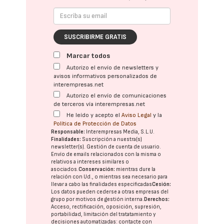
SUSCRIBIRME GRATIS
Marcar todos
Autorizo el envío de newsletters y
avisos informativos personalizados de
interempresas.net
Autorizo el envío de comunicaciones
de terceros vía interempresas.net
He leído y acepto el
Aviso Legal
y la
Política de Protección de Datos
Responsable:
Interempresas Media, S.L.U.
Finalidades:
Suscripción a nuestra(s)
newsletter(s). Gestión de cuenta de usuario.
Envío de emails relacionados con la misma o
relativos a intereses similares o
asociados.
Conservación:
mientras dure la
relación con Ud., o mientras sea necesario para
llevar a cabo las finalidades especificadas
Cesión:
Los datos pueden cederse a otras
empresas del
grupo
por motivos de gestión interna.
Derechos:
Acceso, rectificación, oposición, supresión,
portabilidad, limitación del tratatamiento y
decisiones automatizadas:
contacte con