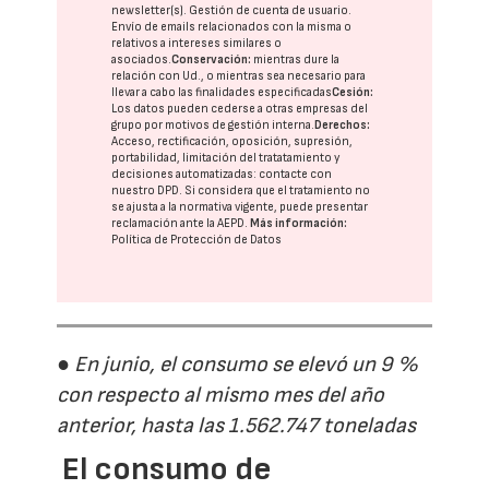
newsletter(s). Gestión de cuenta de usuario.
Envío de emails relacionados con la misma o
relativos a intereses similares o
asociados.
Conservación:
mientras dure la
relación con Ud., o mientras sea necesario para
llevar a cabo las finalidades especificadas
Cesión:
Los datos pueden cederse a otras
empresas del
grupo
por motivos de gestión interna.
Derechos:
Acceso, rectificación, oposición, supresión,
portabilidad, limitación del tratatamiento y
decisiones automatizadas:
contacte con
nuestro DPD
. Si considera que el tratamiento no
se ajusta a la normativa vigente, puede presentar
reclamación ante la
AEPD
.
Más información:
Política de Protección de Datos
● En junio, el consumo se elevó un 9 %
con respecto al mismo mes del año
anterior, hasta las 1.562.747 toneladas
El consumo de