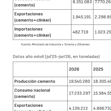
8.351.083
7.770.2
(cemento)
Exportaciones
1.945.191
2.298.8
(cemento+clínker)
Importaciones
482.719
1.023.2
(cemento+clínker)
Fuente: Ministerio de Industria y Turismo y Oficemen.
Datos año móvil (jul'25-jun'26, en toneladas)
2026
2025
Producción cemento
19.540.280
18.305.4
Consumo nacional
17.233.297
15.384.5
(cemento)
Exportaciones
4.139.213
4.866.73