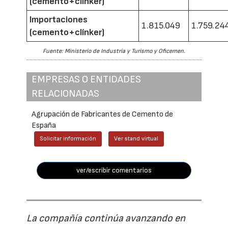
(cemento+clínker)
Importaciones
1.815.049
1.759.24
(cemento+clínker)
Fuente: Ministerio de Industria y Turismo y Oficemen.
EMPRESAS O ENTIDADES
RELACIONADAS
Agrupación de Fabricantes de Cemento de
España
Solicitar información
Ver stand virtual
ver/escribir comentarios
La compañía continúa avanzando en