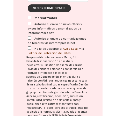
SUSCRIBIRME GRATIS
Marcar todos
Autorizo el envío de newsletters y
avisos informativos personalizados de
interempresas.net
Autorizo el envío de comunicaciones
de terceros vía interempresas.net
He leído y acepto el
Aviso Legal
y la
Política de Protección de Datos
Responsable:
Interempresas Media, S.L.U.
Finalidades:
Suscripción a nuestra(s)
newsletter(s). Gestión de cuenta de usuario.
Envío de emails relacionados con la misma o
relativos a intereses similares o
asociados.
Conservación:
mientras dure la
relación con Ud., o mientras sea necesario para
llevar a cabo las finalidades especificadas
Cesión:
Los datos pueden cederse a otras
empresas del
grupo
por motivos de gestión interna.
Derechos:
Acceso, rectificación, oposición, supresión,
portabilidad, limitación del tratatamiento y
decisiones automatizadas:
contacte con
nuestro DPD
. Si considera que el tratamiento no
se ajusta a la normativa vigente, puede presentar
reclamación ante la
AEPD
.
Más información: