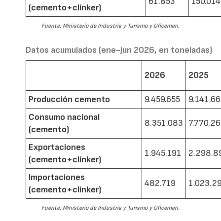
61.853
150.014
(cemento+clínker)
Fuente: Ministerio de Industria y Turismo y Oficemen.
Datos acumulados (ene-jun 2026, en toneladas)
2026
2025
Producción cemento
9.459.655
9.141.6
Consumo nacional
8.351.083
7.770.2
(cemento)
Exportaciones
1.945.191
2.298.8
(cemento+clínker)
Importaciones
482.719
1.023.2
(cemento+clínker)
Fuente: Ministerio de Industria y Turismo y Oficemen.