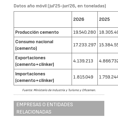
Datos año móvil (jul'25-jun'26, en toneladas)
2026
2025
Producción cemento
19.540.280
18.305.4
Consumo nacional
17.233.297
15.384.5
(cemento)
Exportaciones
4.139.213
4.866.73
(cemento+clínker)
Importaciones
1.815.049
1.759.24
(cemento+clínker)
Fuente: Ministerio de Industria y Turismo y Oficemen.
EMPRESAS O ENTIDADES
RELACIONADAS