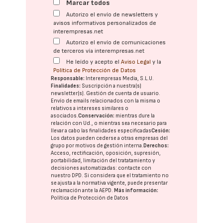
Marcar todos
Autorizo el envío de newsletters y
avisos informativos personalizados de
interempresas.net
Autorizo el envío de comunicaciones
de terceros vía interempresas.net
He leído y acepto el
Aviso Legal
y la
Política de Protección de Datos
Responsable:
Interempresas Media, S.L.U.
Finalidades:
Suscripción a nuestra(s)
newsletter(s). Gestión de cuenta de usuario.
Envío de emails relacionados con la misma o
relativos a intereses similares o
asociados.
Conservación:
mientras dure la
relación con Ud., o mientras sea necesario para
llevar a cabo las finalidades especificadas
Cesión:
Los datos pueden cederse a otras
empresas del
grupo
por motivos de gestión interna.
Derechos:
Acceso, rectificación, oposición, supresión,
portabilidad, limitación del tratatamiento y
decisiones automatizadas:
contacte con
nuestro DPD
. Si considera que el tratamiento no
se ajusta a la normativa vigente, puede presentar
reclamación ante la
AEPD
.
Más información:
Política de Protección de Datos