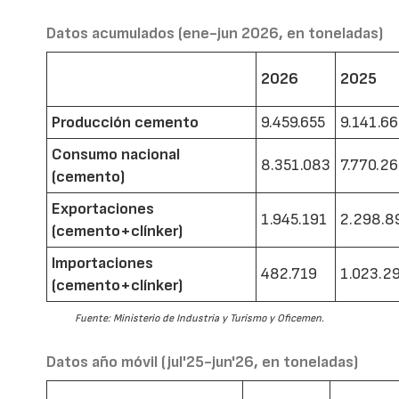
Datos acumulados (ene-jun 2026, en toneladas)
2026
2025
Producción cemento
9.459.655
9.141.6
Consumo nacional
8.351.083
7.770.2
(cemento)
Exportaciones
1.945.191
2.298.8
(cemento+clínker)
Importaciones
482.719
1.023.2
(cemento+clínker)
Fuente: Ministerio de Industria y Turismo y Oficemen.
Datos año móvil (jul'25-jun'26, en toneladas)