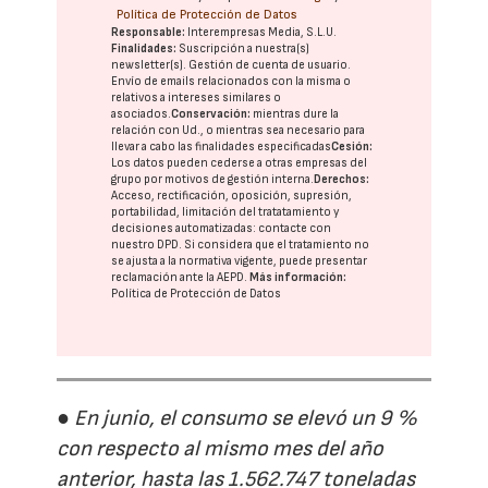
Política de Protección de Datos
Responsable:
Interempresas Media, S.L.U.
Finalidades:
Suscripción a nuestra(s)
newsletter(s). Gestión de cuenta de usuario.
Envío de emails relacionados con la misma o
relativos a intereses similares o
asociados.
Conservación:
mientras dure la
relación con Ud., o mientras sea necesario para
llevar a cabo las finalidades especificadas
Cesión:
Los datos pueden cederse a otras
empresas del
grupo
por motivos de gestión interna.
Derechos:
Acceso, rectificación, oposición, supresión,
portabilidad, limitación del tratatamiento y
decisiones automatizadas:
contacte con
nuestro DPD
. Si considera que el tratamiento no
se ajusta a la normativa vigente, puede presentar
reclamación ante la
AEPD
.
Más información:
Política de Protección de Datos
● En junio, el consumo se elevó un 9 %
con respecto al mismo mes del año
anterior, hasta las 1.562.747 toneladas