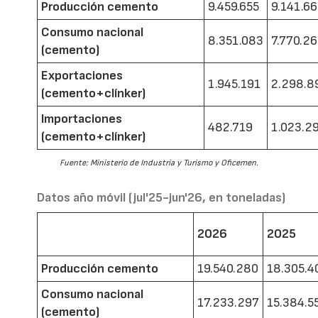
Producción cemento
9.459.655
9.141.6
Consumo nacional
8.351.083
7.770.2
(cemento)
Exportaciones
1.945.191
2.298.8
(cemento+clínker)
Importaciones
482.719
1.023.2
(cemento+clínker)
Fuente: Ministerio de Industria y Turismo y Oficemen.
Datos año móvil (jul'25-jun'26, en toneladas)
2026
2025
Producción cemento
19.540.280
18.305.4
Consumo nacional
17.233.297
15.384.5
(cemento)