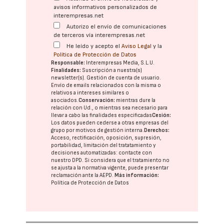
avisos informativos personalizados de
interempresas.net
Autorizo el envío de comunicaciones
de terceros vía interempresas.net
He leído y acepto el
Aviso Legal
y la
Política de Protección de Datos
Responsable:
Interempresas Media, S.L.U.
Finalidades:
Suscripción a nuestra(s)
newsletter(s). Gestión de cuenta de usuario.
Envío de emails relacionados con la misma o
relativos a intereses similares o
asociados.
Conservación:
mientras dure la
relación con Ud., o mientras sea necesario para
llevar a cabo las finalidades especificadas
Cesión:
Los datos pueden cederse a otras
empresas del
grupo
por motivos de gestión interna.
Derechos:
Acceso, rectificación, oposición, supresión,
portabilidad, limitación del tratatamiento y
decisiones automatizadas:
contacte con
nuestro DPD
. Si considera que el tratamiento no
se ajusta a la normativa vigente, puede presentar
reclamación ante la
AEPD
.
Más información:
Política de Protección de Datos