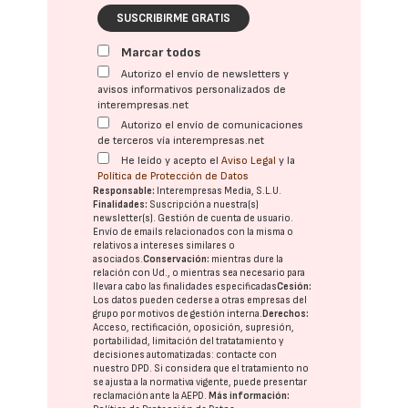
SUSCRIBIRME GRATIS
Marcar todos
Autorizo el envío de newsletters y
avisos informativos personalizados de
interempresas.net
Autorizo el envío de comunicaciones
de terceros vía interempresas.net
He leído y acepto el
Aviso Legal
y la
Política de Protección de Datos
Responsable:
Interempresas Media, S.L.U.
Finalidades:
Suscripción a nuestra(s)
newsletter(s). Gestión de cuenta de usuario.
Envío de emails relacionados con la misma o
relativos a intereses similares o
asociados.
Conservación:
mientras dure la
relación con Ud., o mientras sea necesario para
llevar a cabo las finalidades especificadas
Cesión:
Los datos pueden cederse a otras
empresas del
grupo
por motivos de gestión interna.
Derechos:
Acceso, rectificación, oposición, supresión,
portabilidad, limitación del tratatamiento y
decisiones automatizadas:
contacte con
nuestro DPD
. Si considera que el tratamiento no
se ajusta a la normativa vigente, puede presentar
reclamación ante la
AEPD
.
Más información: