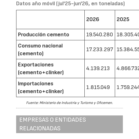
Datos año móvil (jul'25-jun'26, en toneladas)
2026
2025
Producción cemento
19.540.280
18.305.4
Consumo nacional
17.233.297
15.384.5
(cemento)
Exportaciones
4.139.213
4.866.73
(cemento+clínker)
Importaciones
1.815.049
1.759.24
(cemento+clínker)
Fuente: Ministerio de Industria y Turismo y Oficemen.
EMPRESAS O ENTIDADES
RELACIONADAS