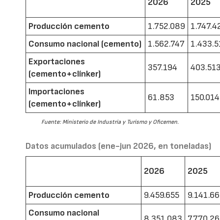
2026
2025
Producción cemento
1.752.089
1.747.4
Consumo nacional (cemento)
1.562.747
1.433.5
Exportaciones
357.194
403.51
(cemento+clínker)
Importaciones
61.853
150.014
(cemento+clínker)
Fuente: Ministerio de Industria y Turismo y Oficemen.
Datos acumulados (ene-jun 2026, en toneladas)
2026
2025
Producción cemento
9.459.655
9.141.6
Consumo nacional
8.351.083
7.770.2