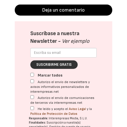
Deja un comentario
Suscríbase a nuestra
Newsletter -
Ver ejemplo
SUSCRIBIRME GRATIS
Marcar todos
Autorizo el envío de newsletters y
avisos informativos personalizados de
interempresas.net
Autorizo el envío de comunicaciones
de terceros vía interempresas.net
He leído y acepto el
Aviso Legal
y la
Política de Protección de Datos
Responsable:
Interempresas Media, S.L.U.
Finalidades:
Suscripción a nuestra(s)
newsletter(s). Gestión de cuenta de usuario.