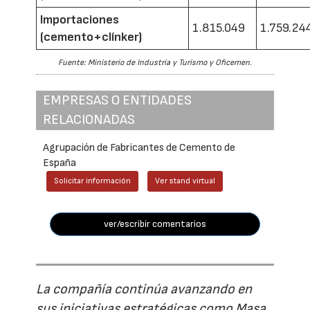
Importaciones
1.815.049
1.759.24
(cemento+clínker)
Fuente: Ministerio de Industria y Turismo y Oficemen.
EMPRESAS O ENTIDADES
RELACIONADAS
Agrupación de Fabricantes de Cemento de
España
Solicitar información
Ver stand virtual
ver/escribir comentarios
La compañía continúa avanzando en
sus iniciativas estratégicas como Masa