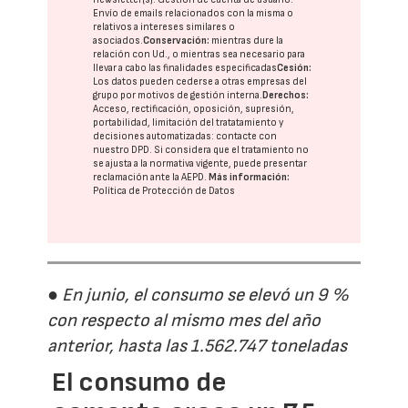
Envío de emails relacionados con la misma o
relativos a intereses similares o
asociados.
Conservación:
mientras dure la
relación con Ud., o mientras sea necesario para
llevar a cabo las finalidades especificadas
Cesión:
Los datos pueden cederse a otras
empresas del
grupo
por motivos de gestión interna.
Derechos:
Acceso, rectificación, oposición, supresión,
portabilidad, limitación del tratatamiento y
decisiones automatizadas:
contacte con
nuestro DPD
. Si considera que el tratamiento no
se ajusta a la normativa vigente, puede presentar
reclamación ante la
AEPD
.
Más información:
Política de Protección de Datos
● En junio, el consumo se elevó un 9 %
con respecto al mismo mes del año
anterior, hasta las 1.562.747 toneladas
El consumo de