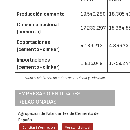
Producción cemento
19.540.280
18.305.4
Consumo nacional
17.233.297
15.384.5
(cemento)
Exportaciones
4.139.213
4.866.73
(cemento+clínker)
Importaciones
1.815.049
1.759.24
(cemento+clínker)
Fuente: Ministerio de Industria y Turismo y Oficemen.
EMPRESAS O ENTIDADES
RELACIONADAS
Agrupación de Fabricantes de Cemento de
España
Solicitar información
Ver stand virtual