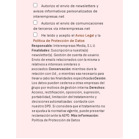
Autorizo el envío de newsletters y
avisos informativos personalizados de
interempresas.net
Autorizo el envío de comunicaciones
de terceros vía interempresas.net
He leído y acepto el
Aviso Legal
y la
Política de Protección de Datos
Responsable:
Interempresas Media, S.L.U.
Finalidades:
Suscripción a nuestra(s)
newsletter(s). Gestión de cuenta de usuario.
Envío de emails relacionados con la misma o
relativos a intereses similares o
asociados.
Conservación:
mientras dure la
relación con Ud., o mientras sea necesario para
llevar a cabo las finalidades especificadas
Cesión:
Los datos pueden cederse a otras
empresas del
grupo
por motivos de gestión interna.
Derechos:
Acceso, rectificación, oposición, supresión,
portabilidad, limitación del tratatamiento y
decisiones automatizadas:
contacte con
nuestro DPD
. Si considera que el tratamiento no
se ajusta a la normativa vigente, puede presentar
reclamación ante la
AEPD
.
Más información:
Política de Protección de Datos