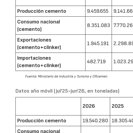
Producción cemento
9.459.655
9.141.6
Consumo nacional
8.351.083
7.770.2
(cemento)
Exportaciones
1.945.191
2.298.8
(cemento+clínker)
Importaciones
482.719
1.023.2
(cemento+clínker)
Fuente: Ministerio de Industria y Turismo y Oficemen.
Datos año móvil (jul'25-jun'26, en toneladas)
2026
2025
Producción cemento
19.540.280
18.305.4
Consumo nacional