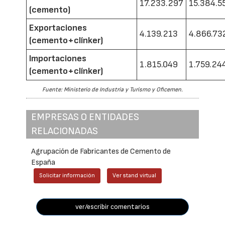
17.233.297
15.384.5
(cemento)
Exportaciones
4.139.213
4.866.73
(cemento+clínker)
Importaciones
1.815.049
1.759.24
(cemento+clínker)
Fuente: Ministerio de Industria y Turismo y Oficemen.
EMPRESAS O ENTIDADES
RELACIONADAS
Agrupación de Fabricantes de Cemento de
España
Solicitar información
Ver stand virtual
ver/escribir comentarios