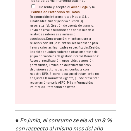
de terceros vía interempresas.net
He leído y acepto el
Aviso Legal
y la
Política de Protección de Datos
Responsable:
Interempresas Media, S.L.U.
Finalidades:
Suscripción a nuestra(s)
newsletter(s). Gestión de cuenta de usuario.
Envío de emails relacionados con la misma o
relativos a intereses similares o
asociados.
Conservación:
mientras dure la
relación con Ud., o mientras sea necesario para
llevar a cabo las finalidades especificadas
Cesión:
Los datos pueden cederse a otras
empresas del
grupo
por motivos de gestión interna.
Derechos:
Acceso, rectificación, oposición, supresión,
portabilidad, limitación del tratatamiento y
decisiones automatizadas:
contacte con
nuestro DPD
. Si considera que el tratamiento no
se ajusta a la normativa vigente, puede presentar
reclamación ante la
AEPD
.
Más información:
Política de Protección de Datos
● En junio, el consumo se elevó un 9 %
con respecto al mismo mes del año