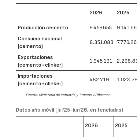
2026
2025
Producción cemento
9.459.655
9.141.6
Consumo nacional
8.351.083
7.770.2
(cemento)
Exportaciones
1.945.191
2.298.8
(cemento+clínker)
Importaciones
482.719
1.023.2
(cemento+clínker)
Fuente: Ministerio de Industria y Turismo y Oficemen.
Datos año móvil (jul'25-jun'26, en toneladas)
2026
2025