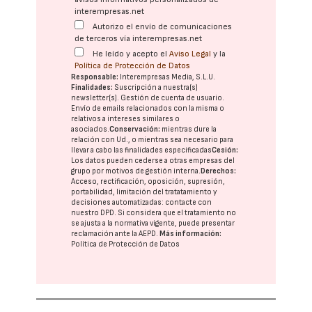
interempresas.net
Autorizo el envío de comunicaciones
de terceros vía interempresas.net
He leído y acepto el
Aviso Legal
y la
Política de Protección de Datos
Responsable:
Interempresas Media, S.L.U.
Finalidades:
Suscripción a nuestra(s)
newsletter(s). Gestión de cuenta de usuario.
Envío de emails relacionados con la misma o
relativos a intereses similares o
asociados.
Conservación:
mientras dure la
relación con Ud., o mientras sea necesario para
llevar a cabo las finalidades especificadas
Cesión:
Los datos pueden cederse a otras
empresas del
grupo
por motivos de gestión interna.
Derechos:
Acceso, rectificación, oposición, supresión,
portabilidad, limitación del tratatamiento y
decisiones automatizadas:
contacte con
nuestro DPD
. Si considera que el tratamiento no
se ajusta a la normativa vigente, puede presentar
reclamación ante la
AEPD
.
Más información:
Política de Protección de Datos