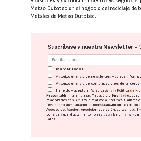
emisiones y su funcionamiento es seguro. El 
Metso Outotec en el negocio del reciclaje de b
Metales de Metso Outotec.
Suscríbase a nuestra Newsletter -
Marcar todos
Autorizo el envío de newsletters y avisos inform
Autorizo el envío de comunicaciones de terceros 
He leído y acepto el
Aviso Legal
y la
Política de Pr
Responsable:
Interempresas Media, S.L.U.
Finalidades:
Suscri
relacionados con la misma o relativos a intereses similares 
llevar a cabo las finalidades especificadas
Cesión:
Los datos p
Acceso, rectificación, oposición, supresión, portabilidad, l
considera que el tratamiento no se ajusta a la normativa vige
Datos