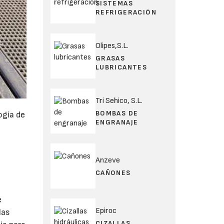
SISTEMAS
REFRIGERACIÓN
Olipes,S.L.
GRASAS
LUBRICANTES
Tri Sehico, S.L.
BOMBAS DE
ogía de
ENGRANAJE
Anzeve
CAÑONES
e
Epiroc
las
CIZALLAS