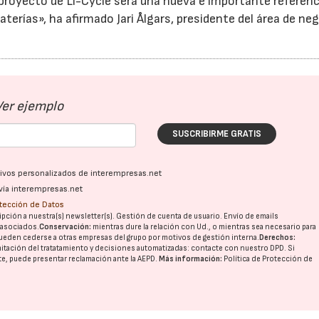
proyecto de Li-Cycle será una nueva e importante referenc
aterías», ha afirmado Jari Ålgars, presidente del área de ne
Ver ejemplo
SUSCRIBIRME GRATIS
ativos personalizados de interempresas.net
vía interempresas.net
otección de Datos
pción a nuestra(s) newsletter(s). Gestión de cuenta de usuario. Envío de emails
o asociados.
Conservación:
mientras dure la relación con Ud., o mientras sea necesario para
ueden cederse a otras
empresas del grupo
por motivos de gestión interna.
Derechos:
imitación del tratatamiento y decisiones automatizadas:
contacte con nuestro DPD
. Si
nte, puede presentar reclamación ante la
AEPD
.
Más información:
Política de Protección de