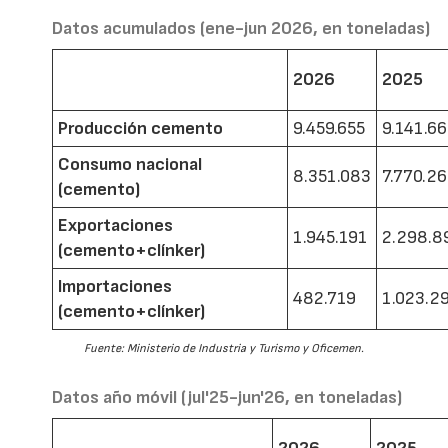
Datos acumulados (ene-jun 2026, en toneladas)
2026
2025
Producción cemento
9.459.655
9.141.6
Consumo nacional
8.351.083
7.770.2
(cemento)
Exportaciones
1.945.191
2.298.8
(cemento+clínker)
Importaciones
482.719
1.023.2
(cemento+clínker)
Fuente: Ministerio de Industria y Turismo y Oficemen.
Datos año móvil (jul'25-jun'26, en toneladas)