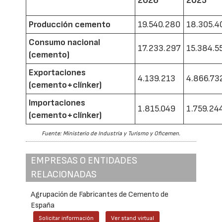
2026
2025
Producción cemento
19.540.280
18.305.4
Consumo nacional
17.233.297
15.384.5
(cemento)
Exportaciones
4.139.213
4.866.73
(cemento+clínker)
Importaciones
1.815.049
1.759.24
(cemento+clínker)
Fuente: Ministerio de Industria y Turismo y Oficemen.
EMPRESAS O ENTIDADES
RELACIONADAS
Agrupación de Fabricantes de Cemento de
España
Solicitar información
Ver stand virtual