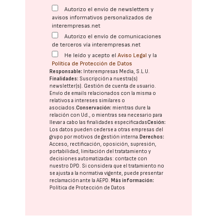
Autorizo el envío de newsletters y
avisos informativos personalizados de
interempresas.net
Autorizo el envío de comunicaciones
de terceros vía interempresas.net
He leído y acepto el
Aviso Legal
y la
Política de Protección de Datos
Responsable:
Interempresas Media, S.L.U.
Finalidades:
Suscripción a nuestra(s)
newsletter(s). Gestión de cuenta de usuario.
Envío de emails relacionados con la misma o
relativos a intereses similares o
asociados.
Conservación:
mientras dure la
relación con Ud., o mientras sea necesario para
llevar a cabo las finalidades especificadas
Cesión:
Los datos pueden cederse a otras
empresas del
grupo
por motivos de gestión interna.
Derechos:
Acceso, rectificación, oposición, supresión,
portabilidad, limitación del tratatamiento y
decisiones automatizadas:
contacte con
nuestro DPD
. Si considera que el tratamiento no
se ajusta a la normativa vigente, puede presentar
reclamación ante la
AEPD
.
Más información:
Política de Protección de Datos