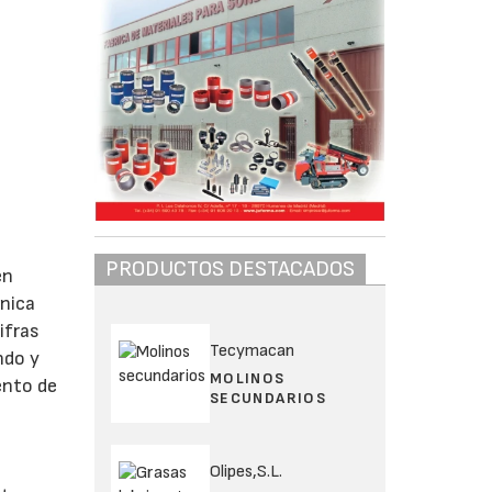
PRODUCTOS DESTACADOS
én
ánica
ifras
Tecymacan
ndo y
MOLINOS
ento de
SECUNDARIOS
n
Olipes,S.L.