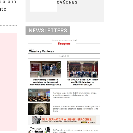
 al año
CAÑONES
nto
NEWSLETTERS