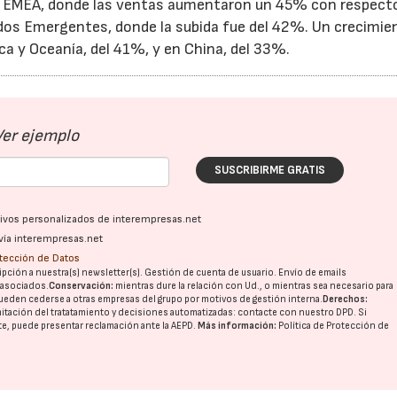
 EMEA, donde las ventas aumentaron un 45% con respecto
cados Emergentes, donde la subida fue del 42%. Un crecimie
ca y Oceanía, del 41%, y en China, del 33%.
Ver ejemplo
SUSCRIBIRME GRATIS
ativos personalizados de interempresas.net
vía interempresas.net
otección de Datos
pción a nuestra(s) newsletter(s). Gestión de cuenta de usuario. Envío de emails
o asociados.
Conservación:
mientras dure la relación con Ud., o mientras sea necesario para
ueden cederse a otras
empresas del grupo
por motivos de gestión interna.
Derechos:
imitación del tratatamiento y decisiones automatizadas:
contacte con nuestro DPD
. Si
nte, puede presentar reclamación ante la
AEPD
.
Más información:
Política de Protección de