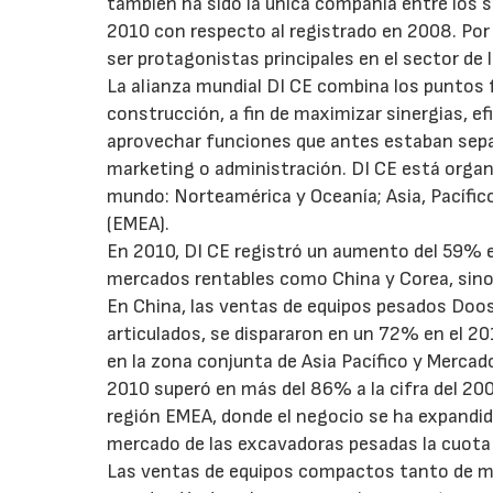
también ha sido la única compañía entre los 
2010 con respecto al registrado en 2008. Por
ser protagonistas principales en el sector de 
La alianza mundial DI CE combina los puntos
construcción, a fin de maximizar sinergias, e
aprovechar funciones que antes estaban separ
marketing o administración. DI CE está organ
mundo: Norteamérica y Oceanía; Asia, Pacífic
(EMEA).
En 2010, DI CE registró un aumento del 59% en
mercados rentables como China y Corea, sino 
En China, las ventas de equipos pesados Doo
articulados, se dispararon en un 72% en el 2
en la zona conjunta de Asia Pacífico y Merc
2010 superó en más del 86% a la cifra del 2
región EMEA, donde el negocio se ha expandido
mercado de las excavadoras pesadas la cuota
Las ventas de equipos compactos tanto de 