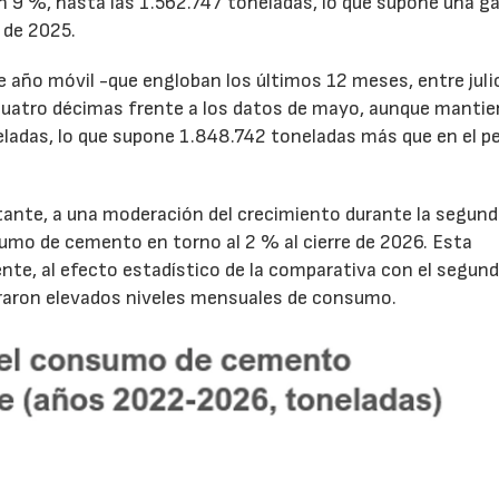
un 9 %, hasta las 1.562.747 toneladas, lo que supone una g
 de 2025.
de año móvil -que engloban los últimos 12 meses, entre juli
cuatro décimas frente a los datos de mayo, aunque mantie
ladas, lo que supone 1.848.742 toneladas más que en el p
tante, a una moderación del crecimiento durante la segun
sumo de cemento en torno al 2 % al cierre de 2026. Esta
nte, al efecto estadístico de la comparativa con el segun
traron elevados niveles mensuales de consumo.