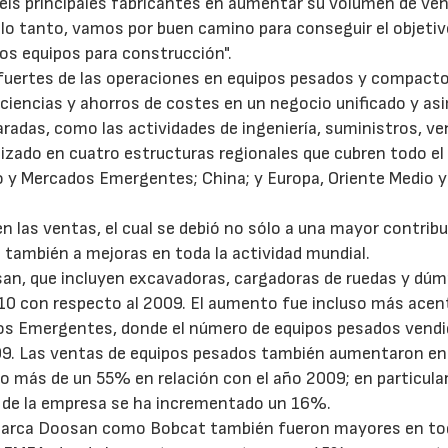
seis principales fabricantes en aumentar su volumen de ve
 lo tanto, vamos por buen camino para conseguir el objetiv
los equipos para construcción".
 fuertes de las operaciones en equipos pesados y compact
ficiencias y ahorros de costes en un negocio unificado y a
adas, como las actividades de ingeniería, suministros, ve
izado en cuatro estructuras regionales que cubren todo el
o y Mercados Emergentes; China; y Europa, Oriente Medio y
 las ventas, el cual se debió no sólo a una mayor contrib
también a mejoras en toda la actividad mundial.
san, que incluyen excavadoras, cargadoras de ruedas y dú
010 con respecto al 2009. El aumento fue incluso más ace
ados Emergentes, donde el número de equipos pesados vend
009. Las ventas de equipos pesados también aumentaron en
 más de un 55% en relación con el año 2009; en particular
 de la empresa se ha incrementado un 16%.
marca Doosan como Bobcat también fueron mayores en to