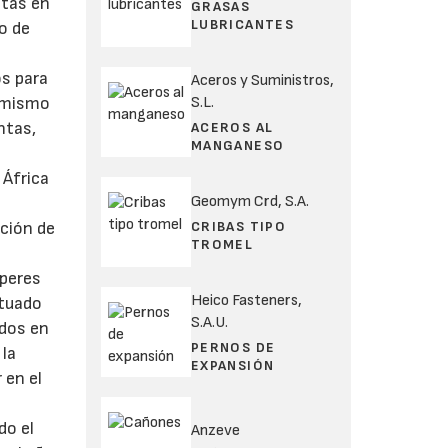
ntas en
GRASAS
LUBRICANTES
o de
os para
Aceros y Suministros,
S.L.
simismo
ntas,
ACEROS AL
MANGANESO
 África
Geomym Crd, S.A.
CRIBAS TIPO
ución de
TROMEL
mperes
Heico Fasteners,
ntuado
S.A.U.
idos en
PERNOS DE
 la
EXPANSIÓN
 en el
do el
Anzeve