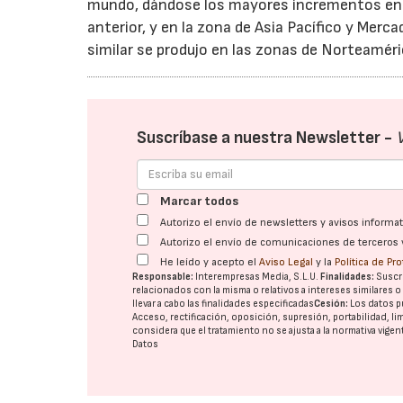
mundo, dándose los mayores incrementos en
anterior, y en la zona de Asia Pacífico y Mer
similar se produjo en las zonas de Norteaméri
Suscríbase a nuestra Newsletter -
Marcar todos
Autorizo el envío de newsletters y avisos inform
Autorizo el envío de comunicaciones de terceros 
He leído y acepto el
Aviso Legal
y la
Política de Pr
Responsable:
Interempresas Media, S.L.U.
Finalidades:
Suscri
relacionados con la misma o relativos a intereses similares 
llevar a cabo las finalidades especificadas
Cesión:
Los datos p
Acceso, rectificación, oposición, supresión, portabilidad, l
considera que el tratamiento no se ajusta a la normativa vige
Datos