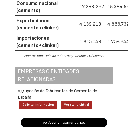
Consumo nacional
17.233.297
15.384.5
(cemento)
Exportaciones
4.139.213
4.866.73
(cemento+clínker)
Importaciones
1.815.049
1.759.24
(cemento+clínker)
Fuente: Ministerio de Industria y Turismo y Oficemen.
EMPRESAS O ENTIDADES
RELACIONADAS
Agrupación de Fabricantes de Cemento de
España
Solicitar información
Ver stand virtual
ver/escribir comentarios