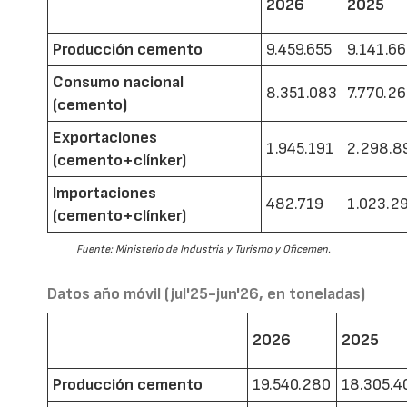
2026
2025
Producción cemento
9.459.655
9.141.6
Consumo nacional
8.351.083
7.770.2
(cemento)
Exportaciones
1.945.191
2.298.8
(cemento+clínker)
Importaciones
482.719
1.023.2
(cemento+clínker)
Fuente: Ministerio de Industria y Turismo y Oficemen.
Datos año móvil (jul'25-jun'26, en toneladas)
2026
2025
Producción cemento
19.540.280
18.305.4