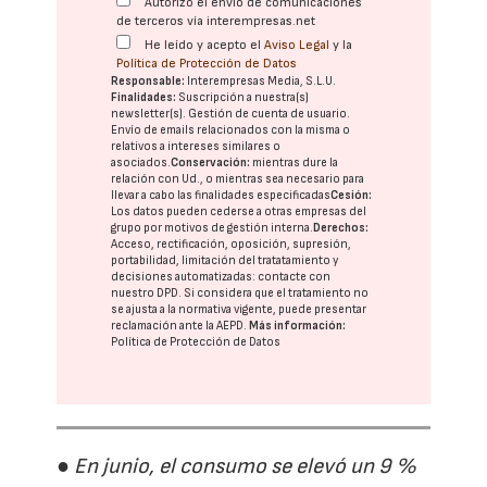
Autorizo el envío de comunicaciones
de terceros vía interempresas.net
He leído y acepto el
Aviso Legal
y la
Política de Protección de Datos
Responsable:
Interempresas Media, S.L.U.
Finalidades:
Suscripción a nuestra(s)
newsletter(s). Gestión de cuenta de usuario.
Envío de emails relacionados con la misma o
relativos a intereses similares o
asociados.
Conservación:
mientras dure la
relación con Ud., o mientras sea necesario para
llevar a cabo las finalidades especificadas
Cesión:
Los datos pueden cederse a otras
empresas del
grupo
por motivos de gestión interna.
Derechos:
Acceso, rectificación, oposición, supresión,
portabilidad, limitación del tratatamiento y
decisiones automatizadas:
contacte con
nuestro DPD
. Si considera que el tratamiento no
se ajusta a la normativa vigente, puede presentar
reclamación ante la
AEPD
.
Más información:
Política de Protección de Datos
● En junio, el consumo se elevó un 9 %