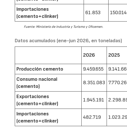
Importaciones
61.853
150.014
(cemento+clínker)
Fuente: Ministerio de Industria y Turismo y Oficemen.
Datos acumulados (ene-jun 2026, en toneladas)
2026
2025
Producción cemento
9.459.655
9.141.6
Consumo nacional
8.351.083
7.770.2
(cemento)
Exportaciones
1.945.191
2.298.8
(cemento+clínker)
Importaciones
482.719
1.023.2
(cemento+clínker)