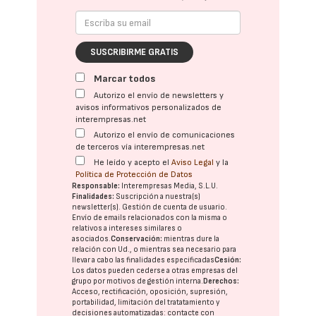
SUSCRIBIRME GRATIS
Marcar todos
Autorizo el envío de newsletters y
avisos informativos personalizados de
interempresas.net
Autorizo el envío de comunicaciones
de terceros vía interempresas.net
He leído y acepto el
Aviso Legal
y la
Política de Protección de Datos
Responsable:
Interempresas Media, S.L.U.
Finalidades:
Suscripción a nuestra(s)
newsletter(s). Gestión de cuenta de usuario.
Envío de emails relacionados con la misma o
relativos a intereses similares o
asociados.
Conservación:
mientras dure la
relación con Ud., o mientras sea necesario para
llevar a cabo las finalidades especificadas
Cesión:
Los datos pueden cederse a otras
empresas del
grupo
por motivos de gestión interna.
Derechos:
Acceso, rectificación, oposición, supresión,
portabilidad, limitación del tratatamiento y
decisiones automatizadas:
contacte con