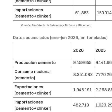
(cemento+clínker)
Importaciones
61.853
150.014
(cemento+clínker)
Fuente: Ministerio de Industria y Turismo y Oficemen.
Datos acumulados (ene-jun 2026, en toneladas)
2026
2025
Producción cemento
9.459.655
9.141.6
Consumo nacional
8.351.083
7.770.2
(cemento)
Exportaciones
1.945.191
2.298.8
(cemento+clínker)
Importaciones
482.719
1.023.2
(cemento+clínker)