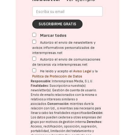
SUSCRIBIRME GRATIS
Marcar todos
Autorizo el envío de newsletters y
avisos informativos personalizados de
interempresas.net
Autorizo el envío de comunicaciones
de terceros vía interempresas.net
He leído y acepto el
Aviso Legal
y la
Política de Protección de Datos
Responsable:
Interempresas Media, S.L.U.
Finalidades:
Suscripción a nuestra(s)
newsletter(s). Gestión de cuenta de usuario.
Envío de emails relacionados con la misma o
relativos a intereses similares o
asociados.
Conservación:
mientras dure la
relación con Ud., o mientras sea necesario para
llevar a cabo las finalidades especificadas
Cesión:
Los datos pueden cederse a otras
empresas del
grupo
por motivos de gestión interna.
Derechos:
Acceso, rectificación, oposición, supresión,
portabilidad, limitación del tratatamiento y