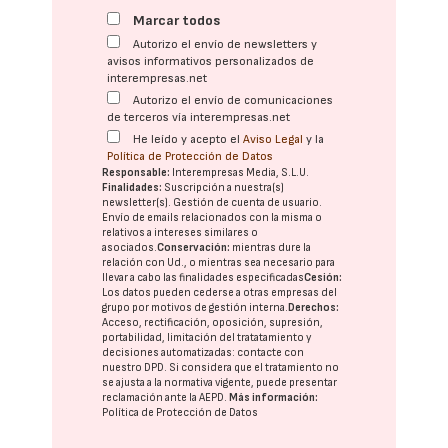
Marcar todos
Autorizo el envío de newsletters y
avisos informativos personalizados de
interempresas.net
Autorizo el envío de comunicaciones
de terceros vía interempresas.net
He leído y acepto el
Aviso Legal
y la
Política de Protección de Datos
Responsable:
Interempresas Media, S.L.U.
Finalidades:
Suscripción a nuestra(s)
newsletter(s). Gestión de cuenta de usuario.
Envío de emails relacionados con la misma o
relativos a intereses similares o
asociados.
Conservación:
mientras dure la
relación con Ud., o mientras sea necesario para
llevar a cabo las finalidades especificadas
Cesión:
Los datos pueden cederse a otras
empresas del
grupo
por motivos de gestión interna.
Derechos:
Acceso, rectificación, oposición, supresión,
portabilidad, limitación del tratatamiento y
decisiones automatizadas:
contacte con
nuestro DPD
. Si considera que el tratamiento no
se ajusta a la normativa vigente, puede presentar
reclamación ante la
AEPD
.
Más información:
Política de Protección de Datos