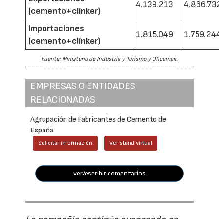
4.139.213
4.866.73
(cemento+clínker)
Importaciones
1.815.049
1.759.24
(cemento+clínker)
Fuente: Ministerio de Industria y Turismo y Oficemen.
EMPRESAS O ENTIDADES
RELACIONADAS
Agrupación de Fabricantes de Cemento de
España
Solicitar información
Ver stand virtual
ver/escribir comentarios