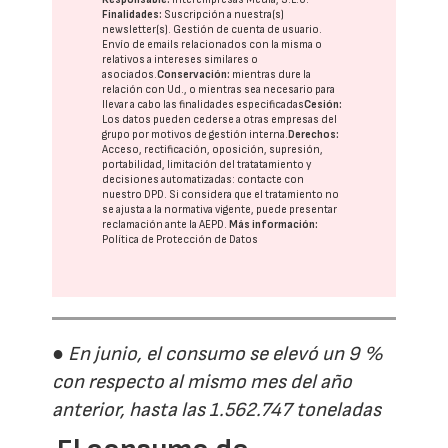
Finalidades:
Suscripción a nuestra(s)
newsletter(s). Gestión de cuenta de usuario.
Envío de emails relacionados con la misma o
relativos a intereses similares o
asociados.
Conservación:
mientras dure la
relación con Ud., o mientras sea necesario para
llevar a cabo las finalidades especificadas
Cesión:
Los datos pueden cederse a otras
empresas del
grupo
por motivos de gestión interna.
Derechos:
Acceso, rectificación, oposición, supresión,
portabilidad, limitación del tratatamiento y
decisiones automatizadas:
contacte con
nuestro DPD
. Si considera que el tratamiento no
se ajusta a la normativa vigente, puede presentar
reclamación ante la
AEPD
.
Más información:
Política de Protección de Datos
● En junio, el consumo se elevó un 9 %
con respecto al mismo mes del año
anterior, hasta las 1.562.747 toneladas