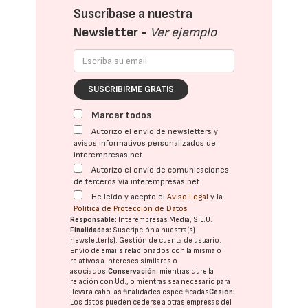
Suscríbase a nuestra
Newsletter -
Ver ejemplo
SUSCRIBIRME GRATIS
Marcar todos
Autorizo el envío de newsletters y
avisos informativos personalizados de
interempresas.net
Autorizo el envío de comunicaciones
de terceros vía interempresas.net
He leído y acepto el
Aviso Legal
y la
Política de Protección de Datos
Responsable:
Interempresas Media, S.L.U.
Finalidades:
Suscripción a nuestra(s)
newsletter(s). Gestión de cuenta de usuario.
Envío de emails relacionados con la misma o
relativos a intereses similares o
asociados.
Conservación:
mientras dure la
relación con Ud., o mientras sea necesario para
llevar a cabo las finalidades especificadas
Cesión:
Los datos pueden cederse a otras
empresas del