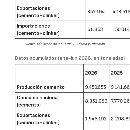
Exportaciones
357.194
403.51
(cemento+clínker)
Importaciones
61.853
150.014
(cemento+clínker)
Fuente: Ministerio de Industria y Turismo y Oficemen.
Datos acumulados (ene-jun 2026, en toneladas)
2026
2025
Producción cemento
9.459.655
9.141.6
Consumo nacional
8.351.083
7.770.2
(cemento)
Exportaciones
1.945.191
2.298.8
(cemento+clínker)