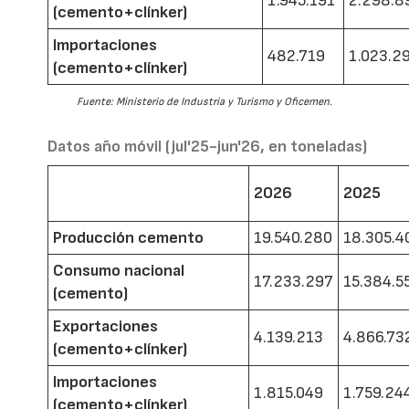
1.945.191
2.298.8
(cemento+clínker)
Importaciones
482.719
1.023.2
(cemento+clínker)
Fuente: Ministerio de Industria y Turismo y Oficemen.
Datos año móvil (jul'25-jun'26, en toneladas)
2026
2025
Producción cemento
19.540.280
18.305.4
Consumo nacional
17.233.297
15.384.5
(cemento)
Exportaciones
4.139.213
4.866.73
(cemento+clínker)
Importaciones
1.815.049
1.759.24
(cemento+clínker)