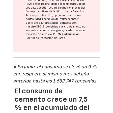
relación con Ud., o mientras sea necesario para
llevar a cabo las finalidades especificadas
Cesión:
Los datos pueden cederse a otras
empresas del
grupo
por motivos de gestión interna.
Derechos:
Acceso, rectificación, oposición, supresión,
portabilidad, limitación del tratatamiento y
decisiones automatizadas:
contacte con
nuestro DPD
. Si considera que el tratamiento no
se ajusta a la normativa vigente, puede presentar
reclamación ante la
AEPD
.
Más información:
Política de Protección de Datos
● En junio, el consumo se elevó un 9 %
con respecto al mismo mes del año
anterior, hasta las 1.562.747 toneladas
El consumo de
cemento crece un 7,5
% en el acumulado del