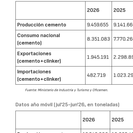
2026
2025
Producción cemento
9.459.655
9.141.6
Consumo nacional
8.351.083
7.770.2
(cemento)
Exportaciones
1.945.191
2.298.8
(cemento+clínker)
Importaciones
482.719
1.023.2
(cemento+clínker)
Fuente: Ministerio de Industria y Turismo y Oficemen.
Datos año móvil (jul'25-jun'26, en toneladas)
2026
2025