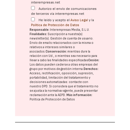
interempresas.net
Autorizo el envío de comunicaciones
de terceros vía interempresas.net
He leído y acepto el
Aviso Legal
y la
Política de Protección de Datos
Responsable:
Interempresas Media, S.L.U.
Finalidades:
Suscripción a nuestra(s)
newsletter(s). Gestión de cuenta de usuario.
Envío de emails relacionados con la misma o
relativos a intereses similares o
asociados.
Conservación:
mientras dure la
relación con Ud., o mientras sea necesario para
llevar a cabo las finalidades especificadas
Cesión:
Los datos pueden cederse a otras
empresas del
grupo
por motivos de gestión interna.
Derechos:
Acceso, rectificación, oposición, supresión,
portabilidad, limitación del tratatamiento y
decisiones automatizadas:
contacte con
nuestro DPD
. Si considera que el tratamiento no
se ajusta a la normativa vigente, puede presentar
reclamación ante la
AEPD
.
Más información:
Política de Protección de Datos