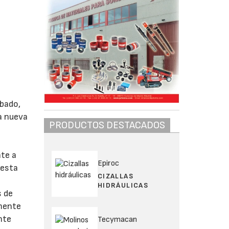
ibado,
na nueva
PRODUCTOS DESTACADOS
nte a
Epiroc
uesta
CIZALLAS
HIDRÁULICAS
s de
amente
nte
Tecymacan