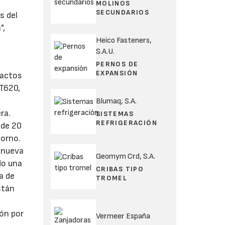
MOLINOS
SECUNDARIOS
s del
",
Heico Fasteners,
S.A.U.
PERNOS DE
EXPANSIÓN
pactos
ST620,
Blumaq, S.A.
ra.
SISTEMAS
REFRIGERACIÓN
 de 20
torno.
u nueva
Geomym Crd, S.A.
do una
CRIBAS TIPO
a de
TROMEL
stán
ión por
Vermeer España