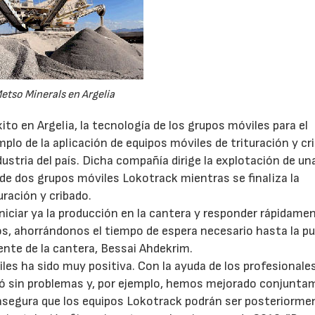
etso Minerals en Argelia
o en Argelia, la tecnología de los grupos móviles para el
plo de la aplicación de equipos móviles de trituración y cr
ustria del país. Dicha compañía dirige la explotación de u
 de dos grupos móviles Lokotrack mientras se finaliza la
uración y cribado.
niciar ya la producción en la cantera y responder rápidame
os, ahorrándonos el tiempo de espera necesario hasta la p
rente de la cantera, Bessai Ahdekrim.
es ha sido muy positiva. Con la ayuda de los profesionale
rió sin problemas y, por ejemplo, hemos mejorado conjunt
asegura que los equipos Lokotrack podrán ser posteriorme