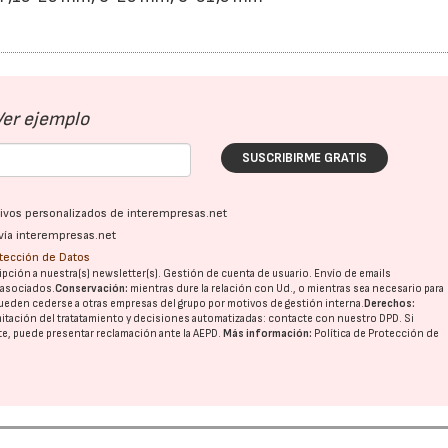
Ver ejemplo
SUSCRIBIRME GRATIS
ativos personalizados de interempresas.net
vía interempresas.net
otección de Datos
pción a nuestra(s) newsletter(s). Gestión de cuenta de usuario. Envío de emails
o asociados.
Conservación:
mientras dure la relación con Ud., o mientras sea necesario para
ueden cederse a otras
empresas del grupo
por motivos de gestión interna.
Derechos:
imitación del tratatamiento y decisiones automatizadas:
contacte con nuestro DPD
. Si
nte, puede presentar reclamación ante la
AEPD
.
Más información:
Política de Protección de