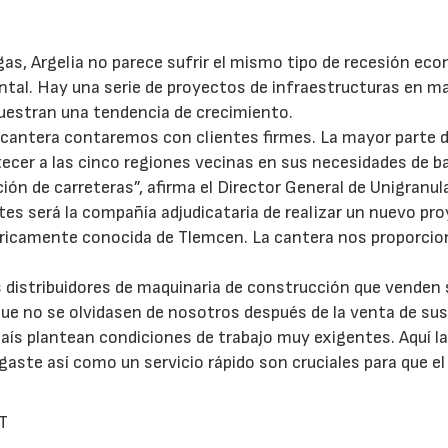
gas, Argelia no parece sufrir el mismo tipo de recesión ec
ntal. Hay una serie de proyectos de infraestructuras en m
uestran una tendencia de crecimiento.
cantera contaremos con clientes firmes. La mayor parte 
ecer a las cinco regiones vecinas en sus necesidades de b
ión de carreteras”, afirma el Director General de Unigranul
tes será la compañía adjudicataria de realizar un nuevo pr
stóricamente conocida de Tlemcen. La cantera nos proporcio
s distribuidores de maquinaria de construcción que venden
que no se olvidasen de nosotros después de la venta de su
aís plantean condiciones de trabajo muy exigentes. Aquí l
gaste así como un servicio rápido son cruciales para que el
T