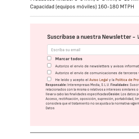
Capacidad (equipos móviles) 160-180 MTPH
Suscríbase a nuestra Newsletter -
Marcar todos
Autorizo el envío de newsletters y avisos inform
Autorizo el envío de comunicaciones de terceros 
He leído y acepto el
Aviso Legal
y la
Política de Pr
Responsable:
Interempresas Media, S.L.U.
Finalidades:
Suscri
relacionados con la misma o relativos a intereses similares 
llevar a cabo las finalidades especificadas
Cesión:
Los datos p
Acceso, rectificación, oposición, supresión, portabilidad, l
considera que el tratamiento no se ajusta a la normativa vige
Datos