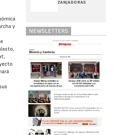
ZANJADORAS
onómica
archa y
NEWSLETTERS
de
alasto,
at,
oyecto
nará
 sus
s
a