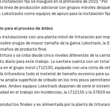
 instalación fija se inaugure en la primavera de 2010. ”Por
a la línea de producción adicional con grupos móviles despué
os Lokotracks como equipos de apoyo para la instalación fija
io para el proceso de áridos
s instalaciones con una planta móvil de trituración por im
il sobre orugas de mayor tamaño de la gama Lokotrack, la 
amaños de producto final.
tritura y se criba desde cinco niveles diferentes de la cante
o diario para este trabajo. La cantera cuenta con un total
ra en el grupo móvil LT1213S, equipado con una cinta de re
 la trituradora todo el material de tamaño excesivo para s
na amplia superficie de cribado en los tres pisos permitien
inales. Ambos equipos Lokotrack disponen de serie el sistem
nuidad en el trabajo sin incidencias, la LT1213S y la ST620 e
productos finales y es alimentada por la planta de triturac