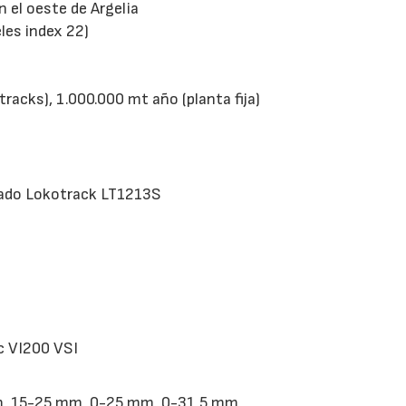
n el oeste de Argelia
les index 22)
15/07/2026
29/07/2026
acks), 1.000.000 mt año (planta fija)
ibado Lokotrack LT1213S
ac VI200 VSI
m ,15-25 mm, 0-25 mm, 0-31,5 mm