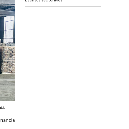
Eventos sectoriales
es.
anancia